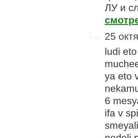
ЛУ и с
смотр
25 октя
ludi et
muchees
ya eto v
nekamu
6 mesy
ifa v s
smeyali
nedeli 