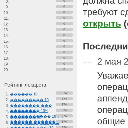
должна сп
0
0
требуют с
0
0
открыть
0
0
0
0
Последни
0
0
0
2 мая 2
0
0
Уважае
операц
Рейтинг лекарств
374
������ 10
аппенд
374
��������� 10
374
�������� ���
операц
�������� 10%
374
�������
����������� 10% �
374
������� 10
общие 
������ �������
374
������ �������
���������� (10-
374