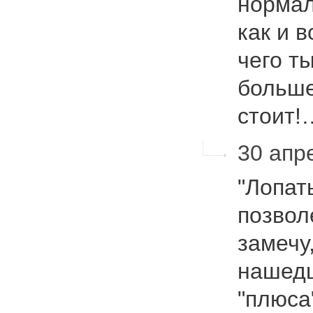
нормал
как и 
чего т
больше
стоит
30 апре
"Лопат
позвол
замечу,
нашедш
"плюса"