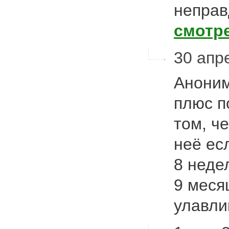
неправ
смотр
30 апре
Аноним
плюс п
том, ч
неё ес
8 недел
9 меся
улавл