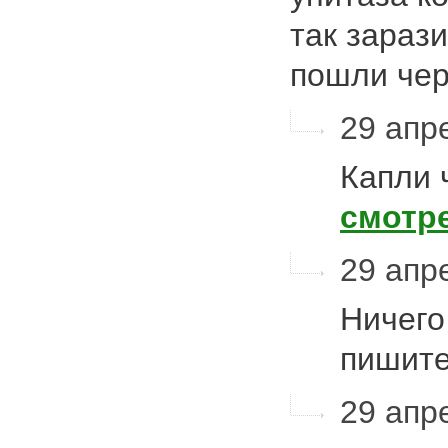
так зараз
пошли че
29 апре
Капли 
смотр
29 апре
Ничего
пишит
29 апре