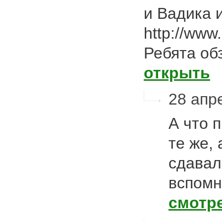
и Вадика 
http://www
Ребята об
открыть
28 апре
А что 
те же,
сдавал
вспомн
смотр