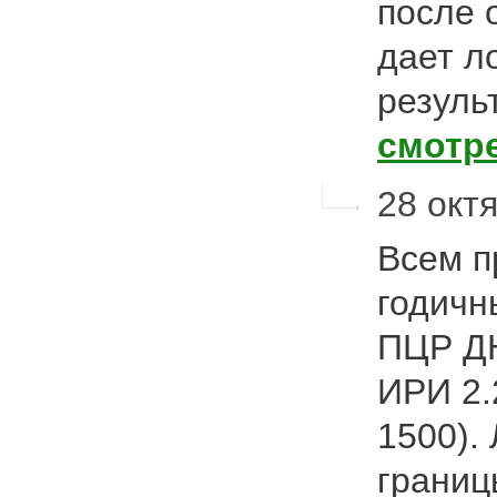
после 
дает л
резуль
смотр
28 октя
Всем п
годичн
ПЦР ДН
ИРИ 2.
1500).
границ