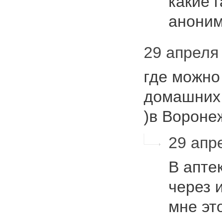
какие 
анони
29 апреля 
где можно
домашних
)в Ворон
29 апре
В апте
через 
мне эт