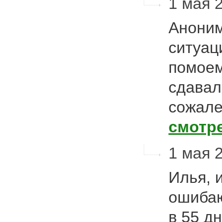
1 мая 2
Аноним
ситуац
помоем
сдавал
сожале
смотр
1 мая 2
Илья, 
ошибаю
в 55 д