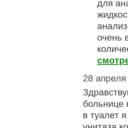
для ан
жидкос
анализ
очень 
количе
смотр
28 апреля 
Здравству
больнице 
в туалет я
унитаза к