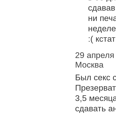
сдавав
ни печ
неделе
:( кст
29 апреля 
Москва
Был секс 
Презерват
3,5 месяц
сдавать а