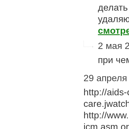
делать
удаляю
смотр
2 мая 2
при че
29 апреля 
http://aids-
care.jwatch
http://www
jcm.asm.or