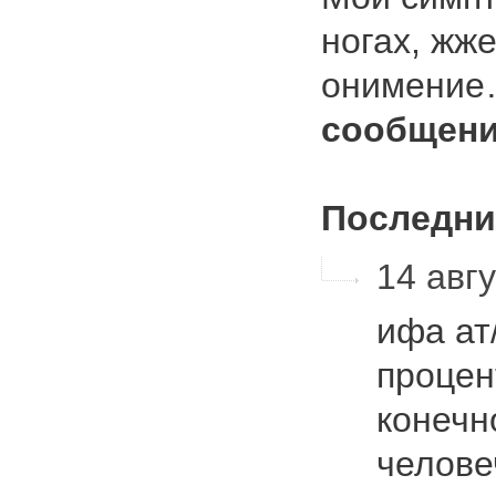
ногах, жж
онимени
сообщени
Последни
14 авгу
ифа ат
процен
конечн
челове