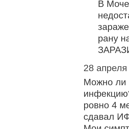
В Моче
недост
зараже
рану н
ЗАРАЗ
28 апреля 
Можно ли 
инфекцию?
ровно 4 м
сдавал ИФ
Мои симпт