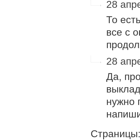
28 апре
То ест
все с о
продол
28 апре
Да, пр
выклад
нужно 
напиш
Страниц