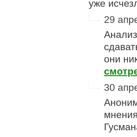
уже исче
29 апре
Анализ
сдават
они ни
смотр
30 апр
Аноним
мнения
Гусман