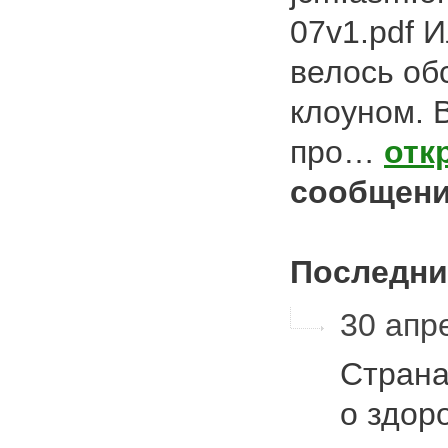
07v1.pdf 
велось об
клоуном. 
про…
отк
сообщени
Последни
30 апре
Страна
о здор