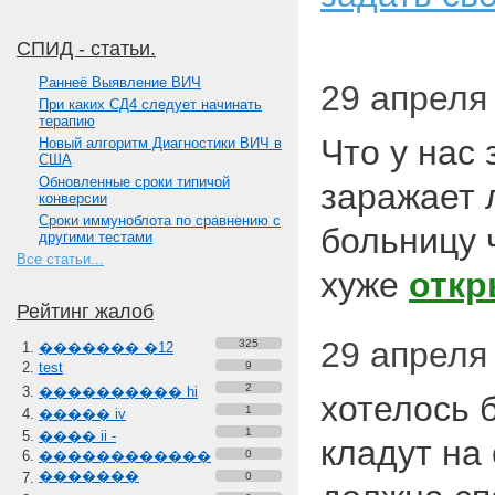
СПИД - статьи.
Paннеё Выявление ВИЧ
29 апреля 
При каких СД4 следует начинать
терапию
Что у нас
Новый алгоритм Диагностики ВИЧ в
США
Обновленные сроки типичой
заражает 
конверсии
Сроки иммуноблота по сравнению с
больницу 
другими тестами
Все статьи...
хуже
откр
Рейтинг жалоб
29 апреля 
325
������� �12
test
9
2
���������� hi
хотелось 
1
����� iv
1
���� ii -
кладут на
������������
0
�������
0