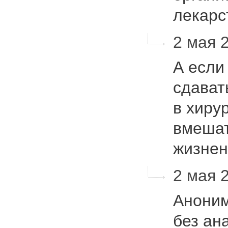
лекар
2 мая 2
А если
сдават
в хиру
вмешат
жизне
2 мая 2
Аноним
без ан