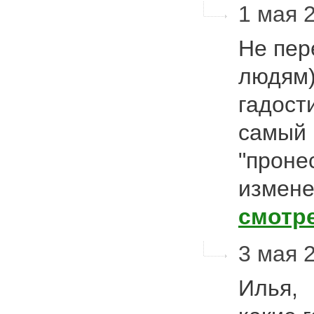
1 мая 2
Не пер
людям)
гадост
самый 
"проне
измене
смотр
3 мая 2
Илья,