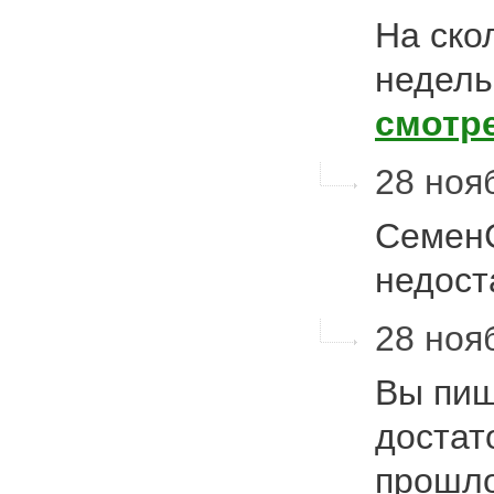
На ско
недель
смотр
28 нояб
Семен
недост
28 нояб
Вы пиш
достат
прошло