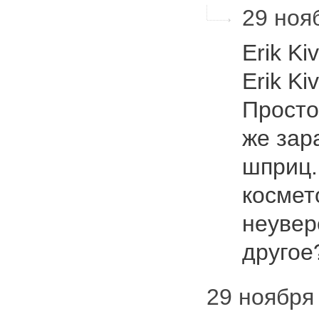
29 нояб
Erik Ki
Erik Ki
Просто
же зар
шприц.
космет
неувер
друго
29 ноября 