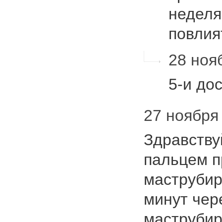
неделя
повлия
28 нояб
5-и до
27 ноября 
Здравству
пальцем п
маструбир
минут чере
маструбир