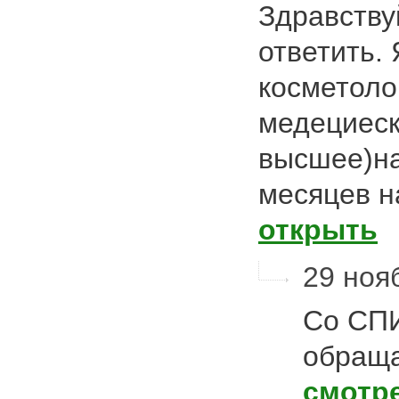
Здравству
ответить. 
косметолог
медециеск
высшее)на
месяцев 
открыть
29 нояб
Со СП
обраща
смотр