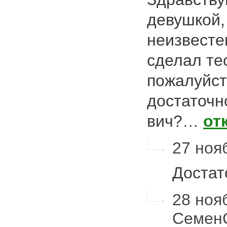
девушкой,
неизвесте
сделал те
пожалуйст
достаточн
вич?…
от
27 нояб
Достат
28 нояб
Семен