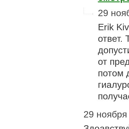
29 нояб
Erik Ki
ответ.
допуст
от пре
потом 
гиалуро
получ
29 ноября 
Здоавствуй