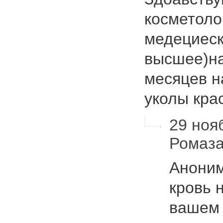
косметолог
медециеск
высшее)на
месяцев н
уколы кр
29 ноя
Ромаза
Аноним
кровь 
вашем 