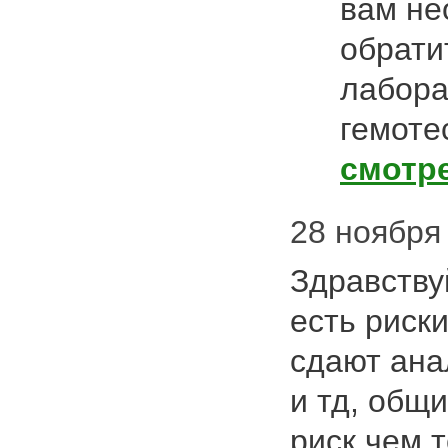
вам не
обрати
лабора
гемоте
смотр
28 ноября 
Здравству
есть риски
сдают ана
и тд, общи
риск чем т