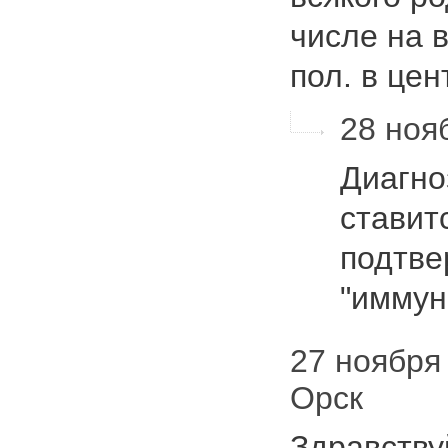
числе на 
пол. в це
28 нояб
Диагно
ставит
подтве
"иммун
27 ноября 
Орск
Здравству