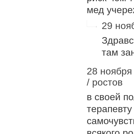
мед учер
29 нояб
Здравс
там за
28 ноября
/ ростов
в своей п
терапевту
самочувст
всякого р