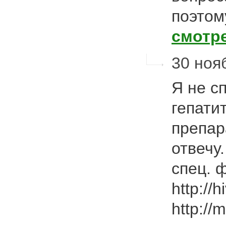
поэтом
смотр
30 нояб
Я не с
гепати
препар
отвечу
спец. 
http://h
http://m