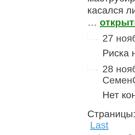
касался л
…
открыт
27 нояб
Риска 
28 нояб
Семен
Нет ко
Страниц
Last