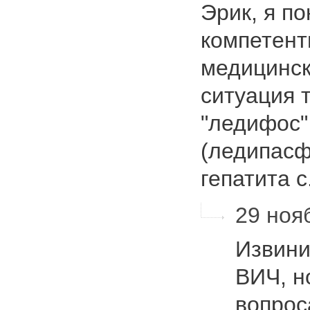
Эрик, я по
компетент
медицинск
ситуация 
"ледифос"
(ледипас
гепатита 
29 нояб
Извини
ВИЧ, н
вопрос