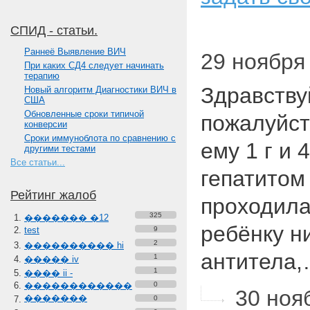
СПИД - статьи.
Paннеё Выявление ВИЧ
29 ноября 
При каких СД4 следует начинать
терапию
Здравству
Новый алгоритм Диагностики ВИЧ в
США
Обновленные сроки типичой
пожалуйст
конверсии
Сроки иммуноблота по сравнению с
ему 1 г и 
другими тестами
Все статьи...
гепатитом 
Рейтинг жалоб
проходила
325
������� �12
ребёнку н
test
9
2
���������� hi
антитела
1
����� iv
1
���� ii -
������������
0
30 нояб
�������
0