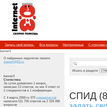
Internet
Скорая помощь
Задать свой вопрос.
Все вопросы
Неотвеченные
С ответами 
banner1
О найденных недочетах пишите
support@03.ru
.
Искать в разделе
banner3
Статистика
За сутки добавлено 1 вопрос,
написано 13 ответов, из них 0 ответ от
2 специалистов в 1 конференции.
СПИД (8
С 4 марта 2000-го 375
специалистов
написали 511 756 ответов на 2 329 486
задать св
вопросов