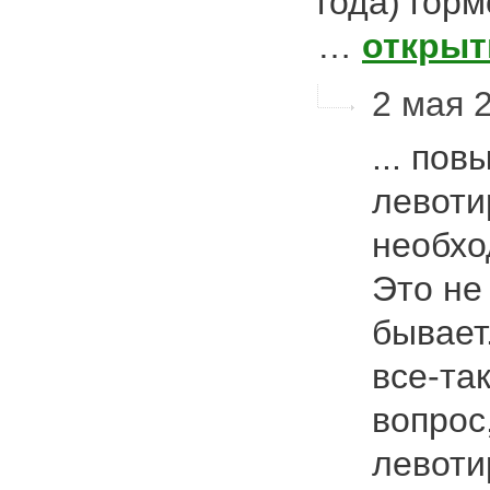
года) горм
…
открыт
2 мая 2
... по
левоти
необхо
Это не
бывает
все-та
вопрос
левоти