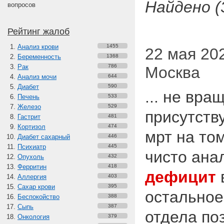
Найдено (
вопросов
Рейтинг жалоб
Анализ крови
1455
22 мая 202
Беременность
1368
Рак
786
Москва
Анализ мочи
644
Диабет
590
... не вра
Печень
533
Железо
529
присутств
Гастрит
481
Кортизол
474
мрт на то
Диабет сахарный
446
Психиатр
445
чисто ана
Опухоль
432
Ферритин
418
дефицит
Аллергия
403
Сахар крови
395
остальное
Беспокойство
388
Сыпь
387
отдела по
Онкология
379