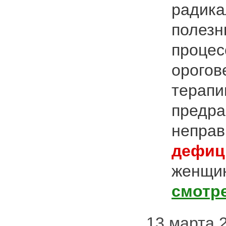
радик
полезн
процес
орогов
терапи
предра
неправ
дефиц
женщин
смотр
13 марта 2