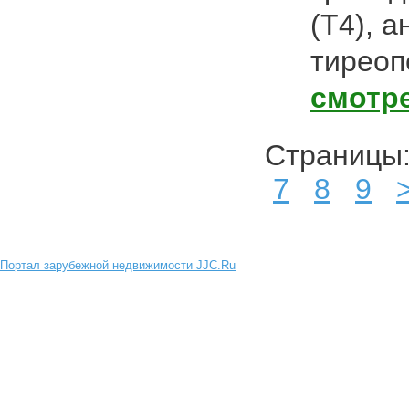
(Т4), а
тиреоп
смотр
Страниц
7
8
9
Портал зарубежной недвижимости JJC.Ru