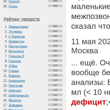
Гепатит
364
маленькие
Слизь
350
межпозвон
Рейтинг лекарств
сказал что
Парацетамол
382
Эутирокс
202
L-Тироксин
186
11 мая 202
Дюфастон
176
Прогестерон
168
Москва
Мотилиум
162
Глюкоза-Э
160
... ещё. О
Глюкоза
160
Л-Вен
155
вообще бе
Глицин
150
Кофеин
150
анализы: 
Адреналин
148
Пантогам
147
мл (< 10 
Церукал
143
Цефтриаксон
142
дефицит
;
Мезатон
139
Дофамин
137
136