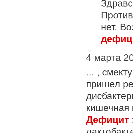
Здравс
Против
нет. В
дефиц
4 марта 20
... , смек
пришел ре
дисбактер
кишечная 
Дефицит
лактобакте