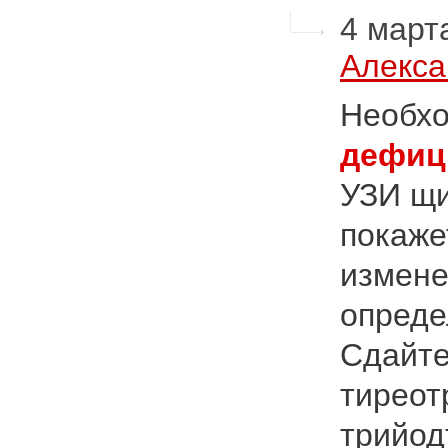
4 марта
Алекса
Необхо
дефиц
УЗИ щи
покаже
измене
опреде
Сдайте
тиреот
трийод