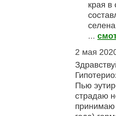
края в
состав
селена
...
смо
2 мая 2020
Здравству
Гипотериоз
Пью эутиро
страдаю н
принимаю 