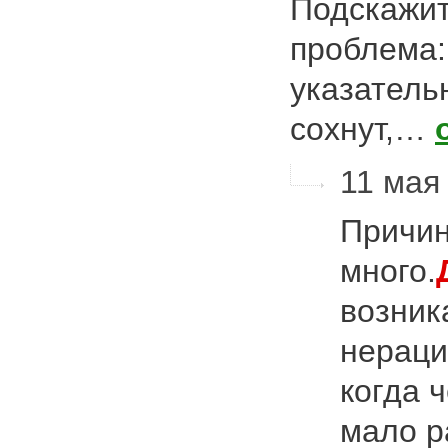
Подскажит
проблема:
указатель
сохнут,…
11 мая 
Причин
много.
возник
нераци
когда 
мало р