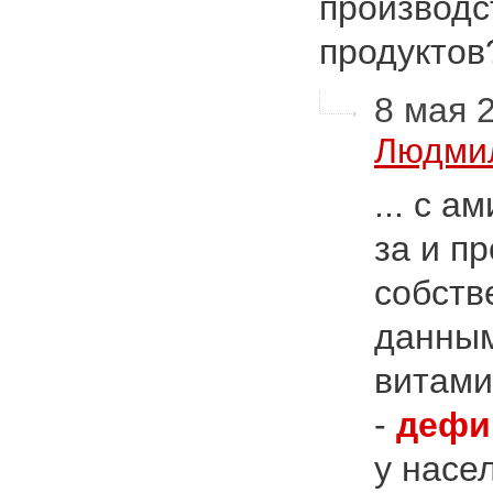
производс
продукто
8 мая 2
Людми
... с 
за и п
собств
данным
витами
-
дефи
у насе