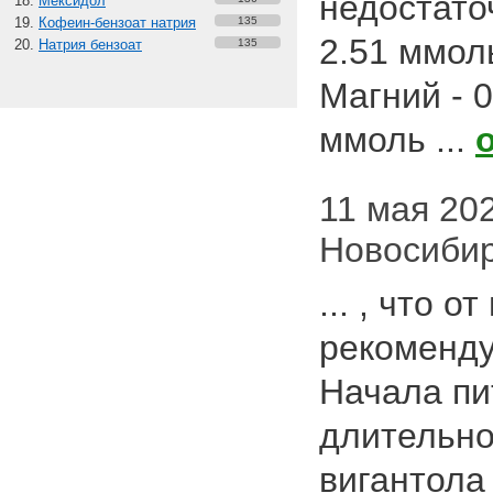
недостаточ
Мексидол
Кофеин-бензоат натрия
135
2.51 ммоль
Натрия бензоат
135
Магний - 0
ммоль ...
11 мая 202
Новосиби
... , что 
рекоменду
Начала пит
длительно
вигантола 