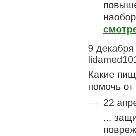
повыше
наобор
смотр
9 декабря 
lidamed101
Какие пищ
помочь от
22 апре
... за
повреж