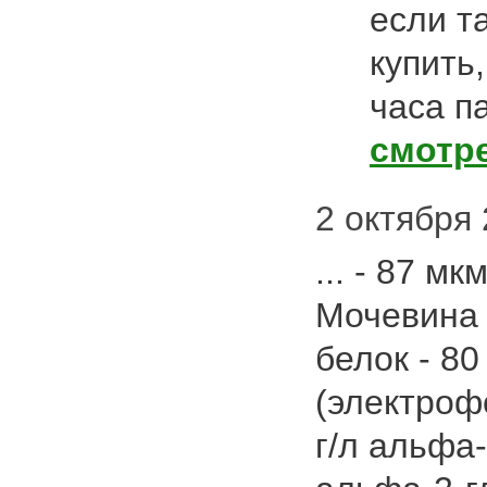
если т
купить
часа п
смотр
2 октября 
... - 87 м
Мочевина 
белок - 80
(электроф
г/л альфа-