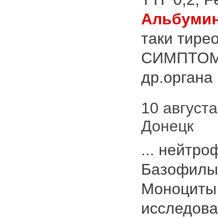
Альбуми
таки тире
СИМПТОМ
др.органа 
10 августа
Донецк
... нейтр
Базофилы
Моноциты
исследова