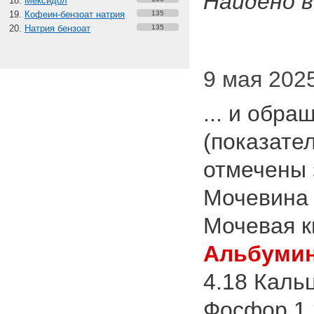
Найдено в
Мексидол
Кофеин-бензоат натрия
135
Натрия бензоат
135
9 мая 2025 г
... и обр
(показате
отмечены 
Мочевина 
Мочевая к
Альбуми
4.18 Каль
Фосфор 1.