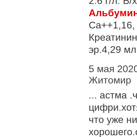
2.6 г/л. Б
Альбуми
Ca++1,16,
Креатинин
эр.4,29 мл
5 мая 2020
Житомир
... астма .
цифри.хот
что уже н
хорошего.