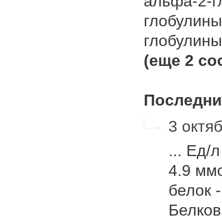
альфа-2-гл
глобулины 
глобулины -
(еще 2 с
Последни
3 октяб
... Ед/
4.9 ммо
белок -
Белков