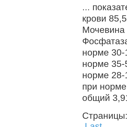
... показа
крови 85,
Мочевина 
Фосфатаза
норме 30
норме 35-
норме 28-
при норме
общий 3,91
Страниц
Last