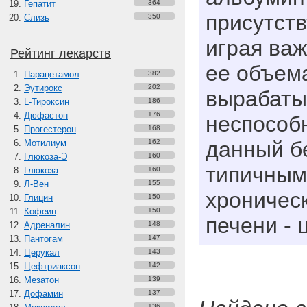
Гепатит
364
присутств
Слизь
350
играя ва
Рейтинг лекарств
ее объем
Парацетамол
382
Эутирокс
202
вырабаты
L-Тироксин
186
Дюфастон
176
неспособ
Прогестерон
168
данный б
Мотилиум
162
Глюкоза-Э
160
типичным
Глюкоза
160
Л-Вен
155
хроничес
Глицин
150
Кофеин
150
печени - 
Адреналин
148
Пантогам
147
Церукал
143
Цефтриаксон
142
Мезатон
139
Дофамин
137
136