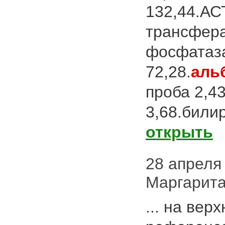
132,44.АС
трансфера
фосфатаза
72,28.
аль
проба 2,4
3,68.били
открыть
28 апреля 
Маргарита
... на вер