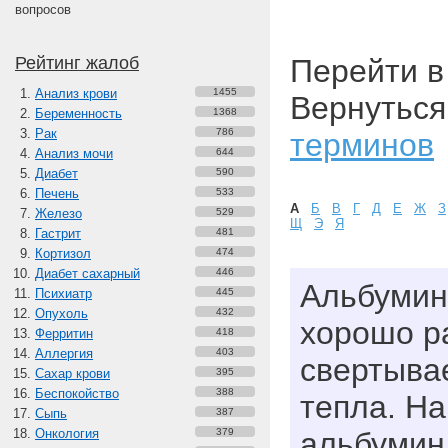
вопросов
Рейтинг жалоб
Перейти 
Анализ крови
1455
Вернуться
Беременность
1368
Рак
786
терминов
Анализ мочи
644
Диабет
590
Печень
533
А
Б
В
Г
Д
Е
Ж
З
Железо
529
Щ
Э
Я
Гастрит
481
Кортизол
474
Диабет сахарный
446
Альбумин 
Психиатр
445
Опухоль
432
хорошо ра
Ферритин
418
Аллергия
403
свертыва
Сахар крови
395
Беспокойство
388
тепла. Н
Сыпь
387
Онкология
379
альбумин 