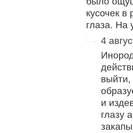
было ощущ
кусочек в 
глаза. На
4 авгус
Инород
действ
выйти,
образу
и издев
глазу 
закап