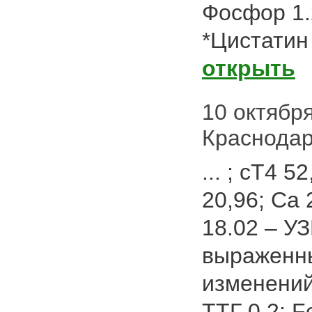
Фосфор 1.
*Цистатин 
открыть
10 октября
Краснода
... ; сТ4 5
20,96; Ca 
18.02 – У
выраженн
изменений 
ТТГ 0,2; F