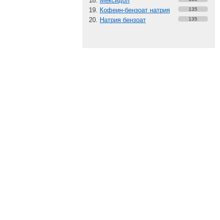
Мексидол
Кофеин-бензоат натрия
135
Натрия бензоат
135