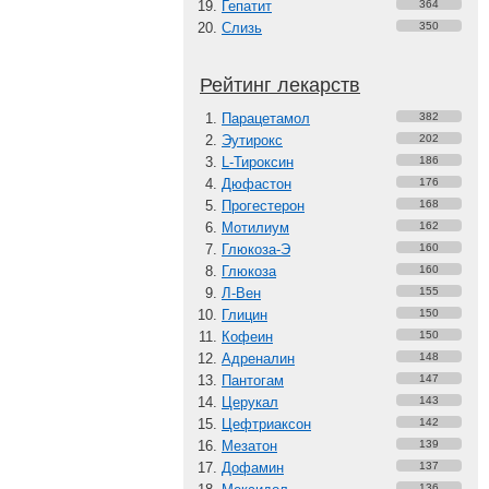
Гепатит
364
Слизь
350
Рейтинг лекарств
Парацетамол
382
Эутирокс
202
L-Тироксин
186
Дюфастон
176
Прогестерон
168
Мотилиум
162
Глюкоза-Э
160
Глюкоза
160
Л-Вен
155
Глицин
150
Кофеин
150
Адреналин
148
Пантогам
147
Церукал
143
Цефтриаксон
142
Мезатон
139
Дофамин
137
136