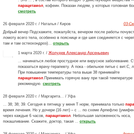
парацетамол
, кофеин. Показан людям, у которых головная бол
смотреть
26 февраля 2020 г. / Наталья / Киров
03-С
Добрый вечер Подскажите, пожалуйста, вечером после работы почувс
ломоту всего тела, особенно в пояснице и где шея соединяется с чере
там и там остеохондроз)…
открыть
1 марта 2020 г. /
Жолудев Александр Арсеньевич
... начинаться любое простудное или вирусное заболевание. С
показаться врачу-терапевту. А пока - обильное питье с вит.С, л
При повышении температуры тела выше 38 принимайте
парацетамол
.Принимать горячую вану при такой температуре 
рекомендую.
смотреть
28 февраля 2020 г. / Маргарита… / Уфа
... 38; 38; 39. Сегодня в пятницу у меня Т норм, принимала только
пар
время лечения. Но у дочери (16 лет) – с ... по схеме Арпефлю (умифе
через каждые 6 часов,
парацетамол
. Небольшая заложенность носа,
покашливание. Скажите, доктор, такая ...
открыть
28 февраля 2020 г. / Маргарита… / Уфа
детск