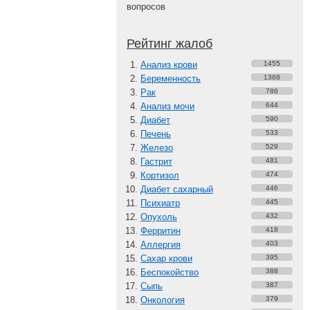
вопросов
Рейтинг жалоб
Анализ крови
1455
Беременность
1368
Рак
786
Анализ мочи
644
Диабет
590
Печень
533
Железо
529
Гастрит
481
Кортизол
474
Диабет сахарный
446
Психиатр
445
Опухоль
432
Ферритин
418
Аллергия
403
Сахар крови
395
Беспокойство
388
Сыпь
387
Онкология
379