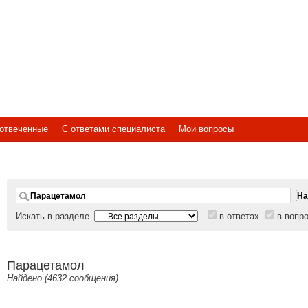
отвеченные
С ответами специалиста
Мои вопросы
Искать в разделе
в ответах
в вопр
Парацетамол
Найдено (4632 сообщения)