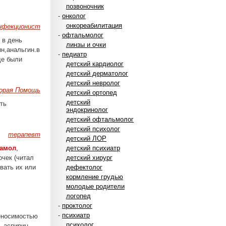
позвоночник
-
онколог
онкореабилитация
нфекционист
-
офтальмолог
 в день
линзы и очки
ин,анальгин.в
-
педиатр
де были
детский кардиолог
детский дерматолог
детский невролог
корая Помощь
детский ортопед
детский
ть
эндокринолог
детский офтальмолог
детский психолог
терапевт
детский ЛОР
тамол
,
детский психиатр
очек (читал
детский хирург
вать их или
дефектолог
кормление грудью
молодые родители
логопед
-
проктолог
-
психиатр
еносимостью
психолог
— аспирин,