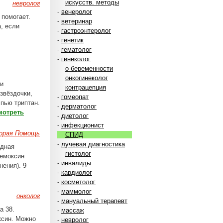
искусств. методы
невролог
-
венеролог
 помогает.
-
ветеринар
, если
-
гастроэнтеролог
-
генетик
-
гематолог
-
гинеколог
о беременности
онкогинеколог
ри
контрацепция
 звёздочки,
-
гомеопат
пью триптан.
-
дерматолог
мотреть
-
диетолог
-
инфекционист
корая Помощь
СПИД
-
лучевая диагностика
идная
гистолог
лемоксин
-
инвалиды
нения). 9
-
кардиолог
-
косметолог
-
маммолог
онколог
-
мануальный терапевт
а 38.
-
массаж
ксин. Можно
-
невролог