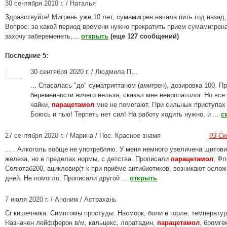
30 сентября 2010 г. / Наталья
Здравствуйте! Мигрень уже 10 лет, сумамигрен начала пить год назад,
Вопрос: за какой период времени нужно прекратить прием сумамигрена
захочу забеременеть,…
открыть
(еще 127 сообщений)
Последние 5:
30 сентября 2020 г. / Людмила П…
... Спасалась "до" суматриптаном (амигрен), дозировка 100. П
беременности ничего нельзя, сказал мне невропатолог. Но все
чайки,
парацетамол
мне не помогают. При сильных приступах 
Боюсь и пью! Терпеть нет сил! На работу ходить нужно, и ...
с
27 сентября 2020 г. / Марина / Пос. Красное знамя
03-С
... . Алкоголь вобще не употребляю. У меня немного увеличена щитов
железа, но в пределах нормы, с детства. Прописали
парацетамол
, Ф
Солютаб200, ацикловир(т к при приёме антибиотиков, возникают ослож
дней. Не помогло. Прописали другой ...
открыть
7 июля 2020 г. / Аноним / Астрахань
Сr кишечника. Симптомы простуды. Насморк, боли в горле, температур
Назначен лейфферон в/м, кальцекс, лоратадин,
парацетамол
, бромге