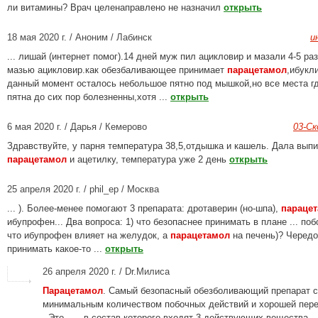
ли витамины? Врач целенаправлено не назначил
открыть
18 мая 2020 г. / Аноним / Лабинск
и
... лишай (интернет помог).14 дней муж пил ацикловир и мазали 4-5 раз
мазью ацикловир.как обезбаливающее принимает
парацетамол
,ибукл
данный момент осталось небольшое пятно под мышкой,но все места г
пятна до сих пор болезненны,хотя ...
открыть
6 мая 2020 г. / Дарья / Кемерово
03-С
Здравствуйте, у парня температура 38,5,отдышка и кашель. Дала выпи
парацетамол
и ацетилку, температура уже 2 день
открыть
25 апреля 2020 г. / phil_ep / Москва
... ). Более-менее помогают 3 препарата: дротаверин (но-шпа),
параце
ибупрофен... Два вопроса: 1) что безопаснее принимать в плане ... поб
что ибупрофен влияет на желудок, а
парацетамол
на печень)? Чередо
принимать какое-то ...
открыть
26 апреля 2020 г. / Dr.Милиса
Парацетамол
. Самый безопасный обезболивающий препарат с
минимальным количеством побочных действий и хорошей пер
. Это ... , в состав которого входят 3 действующих вещества 