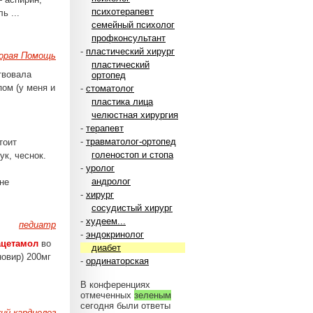
психотерапевт
ь ...
семейный психолог
профконсультант
-
пластический хирург
корая Помощь
пластический
твовала
ортопед
пом (у меня и
-
стоматолог
пластика лица
челюстная хирургия
-
терапевт
-
травматолог-ортопед
тоит
голеностоп и стопа
ук, чеснок.
-
уролог
андролог
не
-
хирург
сосудистый хирург
-
худеем...
педиатр
-
эндокринолог
ацетамол
во
диабет
новир) 200мг
-
ординаторская
В конференциях
отмеченных
зеленым
сегодня были ответы
ий кардиолог