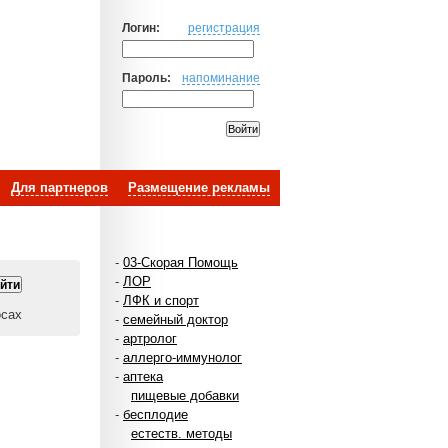
Логин:
регистрация
Пароль:
напоминание
Для партнеров
Размещение рекламы
-
03-Скорая Помощь
-
ЛОР
-
ЛФК и спорт
осах
-
семейный доктор
-
артролог
-
аллерго-иммунолог
-
аптека
пищевые добавки
-
бесплодие
естеств. методы