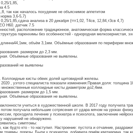
0,25/1,85,
за 4.5
1,8, так как началось похудение не объяснимое аппетитом
 норма 3,6-5,7)
,25/1,85,сдача анализа в 20 декабря (ттг1,02, Т4св, 12,84,т3св 4,7)
O H60. датчик 7.5
енностей, расположение традиционное, анатомическая форма классическа
труктура паренхимы без особенностей - однородная мелкозернистая, э
, длинна44,1мм, объём 3,1мм. Объёмные образования по периферии мн
бразования- размером до 2,3 мм.
дная. Объёмные образования не выявлены.
бразований не выявлены
. Коллоидные кисты обеих долей щитовидной железы.
 2020 , уэтого специалиста показали изменения:Правая доля: толщина 
и множественные коллоидные кисты диаметром до2,4мм.
образования- размером до 1,5 мм.
дная. Объёмные образования не выявлены.
наклонности учиться в художественной школе. В 2017 году получила тр
е, потом получала небольшие сотрясения от удара мячом на уроках физ
ессии, проходила лечение у психиатра и психолога, заключение нейрохе
ву нарушений не обнаружено.
появились симптомы:
, как будто кто - то наступил. Настроение: пустота и отчаяние, раздраж
е травмы, порезы. Были у психиатра, добавила приём кветиапина, так ка