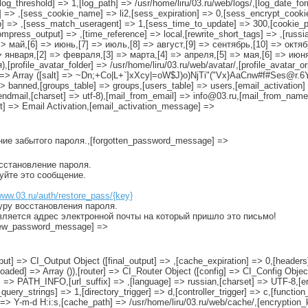
m,[log_threshold] => 1,[log_path] => /usr/home/liru/03.ru/web/logs/,[log_date_f
y] => ,[sess_cookie_name] => li2,[sess_expiration] => 0,[sess_encrypt_cook
 => ,[sess_match_useragent] => 1,[sess_time_to_update] => 300,[cookie_pr
compress_output] => ,[time_reference] => local,[rewrite_short_tags] => ,[russ
=> май,[6] => июнь,[7] => июль,[8] => август,[9] => сентябрь,[10] => октяб
=> января,[2] => февраля,[3] => марта,[4] => апреля,[5] => мая,[6] => июня
[profile_avatar_folder] => /usr/home/liru/03.ru/web/avatar/,[profile_avatar_or
th] => Array ([salt] => ~Dn;+Co|L+`]xXcy|=oW$J)o)NjTi"("Vx}AaCnw#f#Ses@r.
> banned,[groups_table] => groups,[users_table] => users,[email_activation] =
sendmail,[charset] => utf-8),[mail_from_email] => info@03.ru,[mail_from_name
ct] => Email Activation,[email_activation_message] =>
ение забытого пароля.,[forgotten_password_message] =>
осстановление пароля.
руйте это сообщение.
www.03.ru/auth/restore_pass/{key}
уру восстановления пароля.
вляется адрес электронной почты на который пришло это письмо!
[new_password_message] =>
tput] => CI_Output Object ([final_output] => ,[cache_expiration] => 0,[headers]
oaded] => Array ()),[router] => CI_Router Object ([config] => CI_Config Object
ol] => PATH_INFO,[url_suffix] => ,[language] => russian,[charset] => UTF-8,
uery_strings] => 1,[directory_trigger] => d,[controller_trigger] => c,[functio
] => Y-m-d H:i:s,[cache_path] => /usr/home/liru/03.ru/web/cache/,[encryption