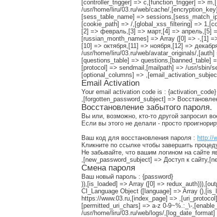
[controller_trigger] => c,[function_trigger] => 
/usr/home/liru/03.ru/web/cache/,[encryption_ke
[sess_table_name] => sessions,[sess_match_ip]
[cookie_path] => /,[global_xss_filtering] => 1,[
[2] => февраль,[3] => март,[4] => апрель,[5] 
[russian_month_names] => Array ([0] => -,[1] 
[10] => октября,[11] => ноября,[12] => декабря),
/usr/home/liru/03.ru/web/avatar_originals/,[au
[questions_table] => questions,[banned_table] =
[protocol] => sendmail,[mailpath] => /usr/sbin/
[optional_columns] => ,[email_activation_subje
Email Activation
Your email activation code is : {activation_code}
,[forgotten_password_subject] => Восстановл
Восстановление забытого пароля.
Вы или, возможно, кто-то другой запросил в
Если вы этого не делали - просто проигнори
Ваш код для восстановления пароля :
http://
Кликните по ссылке чтобы завершить процед
Не забывайте, что вашим логином на сайте я
,[new_password_subject] => Доступ к сайту,
Смена пароля
Ваш новый пароль : {password}
)),[is_loaded] => Array ([0] => redux_auth))),[ou
CI_Language Object ([language] => Array (),[is_l
https://www.03.ru,[index_page] => ,[uri_protoc
[permitted_uri_chars] => a-z 0-9~%.:_\-,[enable_q
/usr/home/liru/03.ru/web/logs/,[log_date_format