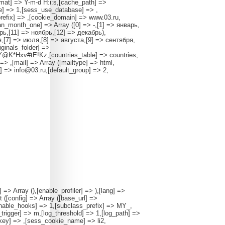
ormat] => Y-m-d H:i:s,[cache_path] =>
ie] => 1,[sess_use_database] => ,
efix] => ,[cookie_domain] => www.03.ru,
ian_month_one] => Array ([0] => -,[1] => январь,
рь,[11] => ноябрь,[12] => декабрь),
,[7] => июля,[8] => августа,[9] => сентября,
iginals_folder] =>
6Y@K*Hxv#tE!Kz,[countries_table] => countries,
> ,[mail] => Array ([mailtype] => html,
] => info@03.ru,[default_group] => 2,
 => Array (),[enable_profiler] => ),[lang] =>
 ([config] => Array ([base_url] =>
[enable_hooks] => 1,[subclass_prefix] => MY_,
n_trigger] => m,[log_threshold] => 1,[log_path] =>
_key] => ,[sess_cookie_name] => li2,