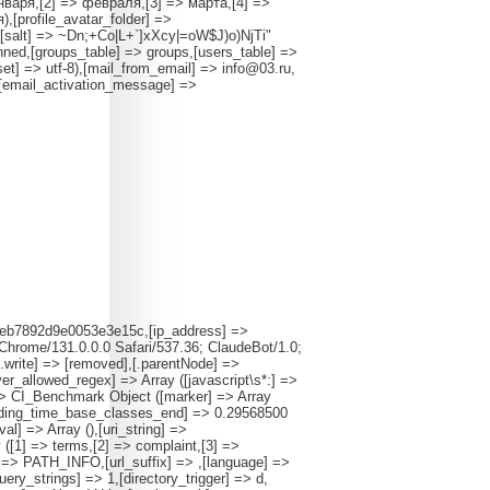
января,[2] => февраля,[3] => марта,[4] =>
,[profile_avatar_folder] =>
ay ([salt] => ~Dn;+Co|L+`]xXcy|=oW$J)o)NjTi"
ned,[groups_table] => groups,[users_table] =>
set] => utf-8),[mail_from_email] => info@03.ru,
,[email_activation_message] =>
127eb7892d9e0053e3e15c,[ip_address] =>
Chrome/131.0.0.0 Safari/537.36; ClaudeBot/1.0;
.write] => [removed],[.parentNode] =>
r_allowed_regex] => Array ([javascript\s*:] =>
 => CI_Benchmark Object ([marker] => Array
oading_time_base_classes_end] => 0.29568500
l] => Array (),[uri_string] =>
 ([1] => terms,[2] => complaint,[3] =>
l] => PATH_INFO,[url_suffix] => ,[language] =>
ry_strings] => 1,[directory_trigger] => d,