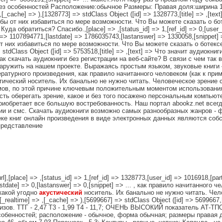
ез особенностей Расположение:обычное Размеры: Правая доля:ширина
[_cache] => ),[1328773] => stdClass Object ([id] => 1328773,[title] => ,[te
ы от них избавиться по мере возможности. Что Вы можете сказать о бо
а обратиться? Спасибо.,[place] => ,[status_id] => 1,[ref_id] => 0,[user_id
] => 1107894771,[lastdate] => 1786035743,[lastanswer] => 1330058,[snippet
 них избавиться по мере возможности. Что Вы можете сказать о ботексе
=> stdClass Object ([id] => 5753518,[title] => ,[text] => Что значит аудио
 скачать аудиокниги без регистрации на веб-сайте? В связи с чем так
аружить на нашем проекте. Выражаясь простым языком, звуковые книги –
ратурного произведения, как правило начитанного человеком (как к при
стический носитель. Их банально не нужно читать. Человеческое зрение 
мов, по этой причине ключевым положительным моментом использования
ть оберегать зрение, какое и без того посажено персональным компьюте
риобретает все большую востребованность. Наш портал abookz.net всег
ции и смс. Скачать аудиокниги возможно самых разнообразных жанров - ф
еке книг онлайн произведения в виде электронных данных являются соб
представление
l],[place] => ,[status_id] => 1,[ref_id] => 1328773,[user_id] => 1016918,[pa
astdate] => 0,[lastanswer] => 0,[snippet] => ... , как правило начитанног
 какой угодно
акустический
носитель. Их банально не нужно читать. Чел
_realtime] => ,[_cache] => ),[5699667] => stdClass Object ([id] => 5699667,[
изов. ТТГ - 2,47 Т3 - 1,99 Т4 - 11,7; ОЧЕНЬ ВЫСОКИЙ показатель АТ-ТПО
собенностей; расположение - обычное, форма обычная; размеры правая 