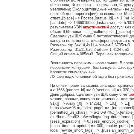
8,68 левая доля ширина 20, толщина 18, длин
сохранена; Эгогенность - нормальна; Струк
увеличены; Околощитовидные железы - не д
цветной допплерографии) не выявлено. Мне 
ответ.,[place] => Ростов,[status_id] => 1,[ref_
[lastdate] => 1466019083,[lastanswer] => 570
результатам УЗИ
акустический
доступ: без 
объем 8,68 левая ... ,[_realtime] => ,[_cache] 
Сделали узи ЩЖ сыну 6 лет:акустический до
капсула не изменена, дифференцируется отч
Размеры пд: 34х14,4х11,4 объем 2,6735см3
Размеры лд: 31х11,6х8,2 объем 1,4124 см3
Общий объем 4,085см3. Перешеек толщиной 
Эхогенность паренхимы нормальная. В средне
неровными контурами, без капсулы. Эхостру
Кровоток симметричный.
ЛУ шеи надключинной области без признаков
На очный прием записаны, анализы гормонов сд
=> 1658,[partner_id] => 0,[section_id] => 320,
День добрый. Сделали узи ЩЖ сыну 6 лет:
а
четкие, ровные, капсула не изменена, диффере
91),[] => Array ([0] => 1426),[] => 10,[] => 1,[]
https://www.03.ru,[index_page] => ,[uri_protoc
[permitted_uri_chars] => a-z 0-9~%.:_\-,[enable_q
/usr/home/liru/03.ru/web/logs/,[log_date_format
[sess_expiration] => 0,[sess_encrypt_cookie] 
[sess_time_to_update] => 300,[cookie_prefix] =
local,[rewrite_short_tags] => ,[russian_month_