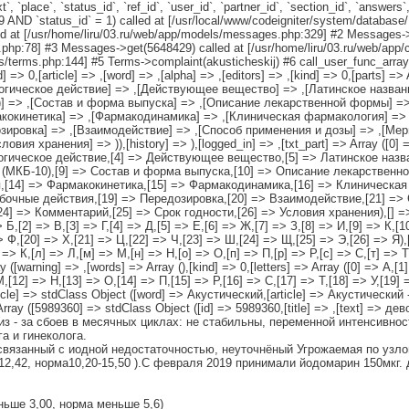
, `place`, `status_id`, `ref_id`, `user_id`, `partner_id`, `section_id`, `answers`
D `status_id` = 1) called at [/usr/local/www/codeigniter/system/database
 at [/usr/home/liru/03.ru/web/app/models/messages.php:329] #2 Messages->
php:78] #3 Messages->get(5648429) called at [/usr/home/liru/03.ru/web/app/c
ers/terms.php:144] #5 Terms->complaint(akusticheskij) #6 call_user_func_array
r_id] => 0,[article] => ,[word] => ,[alpha] => ,[editors] => ,[kind] => 0,[parts
огическое действие] => ,[Действующее вещество] => ,[Латинское названи
] => ,[Состав и форма выпуска] => ,[Описание лекарственной формы] => 
акокинетика] => ,[Фармакодинамика] => ,[Клиническая фармакология] =>
озировка] => ,[Взаимодействие] => ,[Способ применения и дозы] => ,[Ме
овия хранения] => )),[history] => ),[logged_in] => ,[txt_part] => Array ([0
огическое действие,[4] => Действующее вещество,[5] => Латинское назв
 (МКБ-10),[9] => Состав и форма выпуска,[10] => Описание лекарственно
,[14] => Фармакокинетика,[15] => Фармакодинамика,[16] => Клиническа
бочные действия,[19] => Передозировка,[20] => Взаимодействие,[21] =>
] => Комментарий,[25] => Срок годности,[26] => Условия хранения),[] => 
=> Б,[2] => В,[3] => Г,[4] => Д,[5] => Е,[6] => Ж,[7] => З,[8] => И,[9] => К,[
> Ф,[20] => Х,[21] => Ц,[22] => Ч,[23] => Ш,[24] => Щ,[25] => Э,[26] => Я),[]
 => К,[л] => Л,[м] => М,[н] => Н,[о] => О,[п] => П,[р] => Р,[с] => С,[т] => Т
([warning] => ,[words] => Array (),[kind] => 0,[letters] => Array ([0] => А,[1
М,[12] => Н,[13] => О,[14] => П,[15] => Р,[16] => С,[17] => Т,[18] => У,[19]
rticle] => stdClass Object ([word] => Акустический,[article] => Акустически
Array ([5989360] => stdClass Object ([id] => 5989360,[title] => ,[text] => д
из - за сбоев в месячных циклах: не стабильны, переменной интенсивн
а и гинеколога.
, связанный с иодной недостаточностью, неуточнёный Угрожаемая по уз
4 12,42, норма10,20-15,50 ).С февраля 2019 принимали йодомарин 150мкг. 
ньше 3,00, норма меньше 5,6)