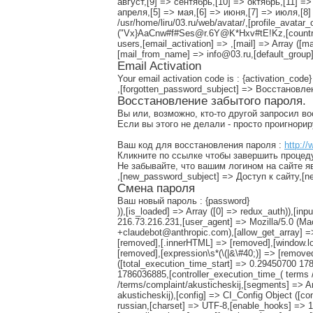
август,[9] => сентябрь,[10] => октябрь,[11] =
апреля,[5] => мая,[6] => июня,[7] => июля,[8] 
/usr/home/liru/03.ru/web/avatar/,[profile_avatar
("Vx}AaCnw#f#Ses@r.6Y@K*Hxv#tE!Kz,[countries_
users,[email_activation] => ,[mail] => Array ([m
[mail_from_name] => info@03.ru,[default_group]
Email Activation
Your email activation code is : {activation_code}
,[forgotten_password_subject] => Восстановл
Восстановление забытого пароля.
Вы или, возможно, кто-то другой запросил в
Если вы этого не делали - просто проигнори
Ваш код для восстановления пароля :
http://
Кликните по ссылке чтобы завершить процед
Не забывайте, что вашим логином на сайте я
,[new_password_subject] => Доступ к сайту,
Смена пароля
Ваш новый пароль : {password}
)),[is_loaded] => Array ([0] => redux_auth)),
216.73.216.231,[user_agent] => Mozilla/5.0 (M
+claudebot@anthropic.com),[allow_get_array] =>
[removed],[.innerHTML] => [removed],[window.lo
[removed],[expression\s*(\(|&\#40;)] => [remov
([total_execution_time_start] => 0.29450700 
1786036885,[controller_execution_time_( terms /
/terms/complaint/akusticheskij,[segments] => Ar
akusticheskij),[config] => CI_Config Object ([co
russian,[charset] => UTF-8,[enable_hooks] => 1,