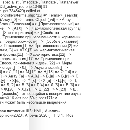
, `specialist`, `msgdate`, `lastdate`, `lastanswer`
/DB_active_rec.php:1046] #1
_get(5648429) called at
ontrollers/terms.php:712] #4 Terms->_search()
(Array ([0] => Terms Object ([vd] => Array
] => Array ([Показания] => ,[Противопоказания] =>
е] => ,[АТХ] => ,[Фармакологическая группа]
,[Характеристика] => ,[Свойства
 ,[Применение при беременности и кормлении
ры предосторожности] => ,[Особые указания]
] => Показания,[1] => Противопоказания,[2] =>
ание,[6] => АТХ,[7] => Фармакологическая
й формы,[11] => Характеристика,[12] =>
я фармакология,[17] => Применение при
 Способ применения и дозы,[22] => Меры
drugs,[] => 0,[] => Акустический,[] =>
10] => Л,[11] => М,[12] => Н,[13] => О,[14] =>
 => Array ([а] => А,[б] => Б,[в] => В,[г] => Г,
,[у] => У,[ф] => Ф,[х] => Х,[ц] => Ц,[ч] => Ч,
] => Б,[2] => В,[3] => Г,[4] => Д,[5] => Е,[6] =>
 => Ф,[20] => Х,[21] => Ц,[22] => Ч,[23] => Ш,
й - (acoustic) - относящийся к восприятию звука
евочкой 16 лет вес 50кг, рост171см.
ости может быть небольшие выделения
ловая патология ЩЗ: НМЦ. Анализы
до июня2020г. Апрель 2020 ( ТТГ3,4; Т4св