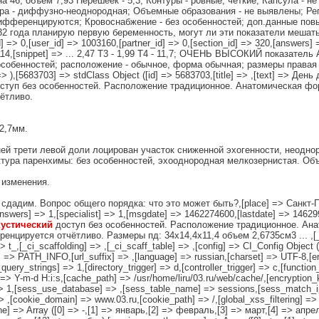
а 46, объем 7,93 Перешеек - 5,3; Контуры - ровные, четкие; Капсула - н
тура - диффузно-неоднородная; Объемные образования - не выявлены; Р
ифференцируются; Кровоснабжение - без особенностей; доп.данные пов
32 года планирую первую беременность, могут ли эти показатели мешат
id] => 0,[user_id] => 1003160,[partner_id] => 0,[section_id] => 320,[answers]
0114,[snippet] => ... 2,47 Т3 - 1,99 Т4 - 11,7; ОЧЕНЬ ВЫСОКИЙ показател
особенностей; расположение - обычное, форма обычная; размеры правая 
=> ),[5683703] => stdClass Object ([id] => 5683703,[title] => ,[text] => День
ступ без особенностей. Расположение традиционное. Анатомическая фор
ётливо.
2,7мм.
й трети левой доли лоцирован участок сниженной эхогенности, неоднор
ктура паренхимы: без особенностей, эхооднородная мелкозернистая. Об
 изменения.
адим. Вопрос общего порядка: что это может быть?,[place] => Санкт-Петер
[answers] => 1,[specialist] => 1,[msgdate] => 1462274600,[lastdate] => 1462
кустический
доступ без особенностей. Расположение традиционное. Ан
нцируется отчётливо. Размеры пд: 34х14,4х11,4 объем 2,6735см3 ... ,[_rea
 => t_,[_ci_scaffolding] => ,[_ci_scaff_table] => ,[config] => CI_Config Object 
ol] => PATH_INFO,[url_suffix] => ,[language] => russian,[charset] => UTF-8,
uery_strings] => 1,[directory_trigger] => d,[controller_trigger] => c,[functio
] => Y-m-d H:i:s,[cache_path] => /usr/home/liru/03.ru/web/cache/,[encryption
=> 1,[sess_use_database] => ,[sess_table_name] => sessions,[sess_match_i
> ,[cookie_domain] => www.03.ru,[cookie_path] => /,[global_xss_filtering] =>
one] => Array ([0] => -,[1] => январь,[2] => февраль,[3] => март,[4] => апр