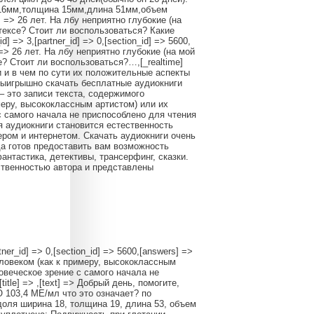
 16мм,толщина 15мм,длина 51мм,объем
xt] => 26 лет. На лбу неприятно глубокие (на
тексе? Стоит ли воспользоваться? Какие
] => 3,[partner_id] => 0,[section_id] => 5600,
] => 26 лет. На лбу неприятно глубокие (на мой
? Стоит ли воспользоваться?…,[_realtime]
книги и в чем по сути их положительные аспекты
 выигрышно скачать бесплатные аудиокниги
 это записи текста, содержимого
меру, высококлассным артистом) или их
с самого начала не приспособлено для чтения
 аудиокниги становится естественность
ром и интернетом. Скачать аудиокниги очень
да готов предоставить вам возможность
антастика, детективы, трансерфинг, сказки.
ственностью автора и представлены
rtner_id] => 0,[section_id] => 5600,[answers] =>
о человеком (как к примеру, высококлассным
овеческое зрение с самого начала не
title] => ,[text] => Добрый день, помогите,
 103,4 МЕ/мл что это означает? по
доля ширина 18, толщина 19, длина 53, объем