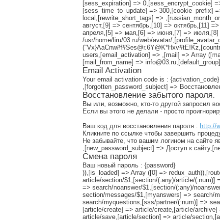
[sess_expiration] => 0,[sess_encrypt_cookie] 
[sess_time_to_update] => 300,[cookie_prefix] =
local,[rewrite_short_tags] => ,[russian_month_
август,[9] => сентябрь,[10] => октябрь,[11] =
апреля,[5] => мая,[6] => июня,[7] => июля,[8] 
/usr/home/liru/03.ru/web/avatar/,[profile_avatar
("Vx}AaCnw#f#Ses@r.6Y@K*Hxv#tE!Kz,[countries_
users,[email_activation] => ,[mail] => Array ([m
[mail_from_name] => info@03.ru,[default_group]
Email Activation
Your email activation code is : {activation_code}
,[forgotten_password_subject] => Восстановл
Восстановление забытого пароля.
Вы или, возможно, кто-то другой запросил в
Если вы этого не делали - просто проигнори
Ваш код для восстановления пароля :
http://
Кликните по ссылке чтобы завершить процед
Не забывайте, что вашим логином на сайте я
,[new_password_subject] => Доступ к сайту,
Смена пароля
Ваш новый пароль : {password}
)),[is_loaded] => Array ([0] => redux_auth)),[rout
article/section/$1,[section/(:any)/article/(:num
=> search/noanswer/$1,[section/(:any)/noanswer
section/messages/$1,[myanswers] => search/m
search/myquestions,[sss/partner/(:num)] => sear
[article/create] => article/create,[article/archive]
article/save,[article/section] => article/section,[