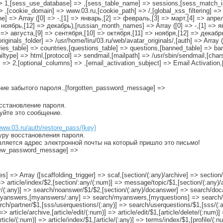
=> 1,[sess_use_database] => ,[sess_table_name] => sessions,[sess_match_i
> ,[cookie_domain] => www.03.ru,[cookie_path] => /,[global_xss_filtering] =>
one] => Array ([0] => -,[1] => январь,[2] => февраль,[3] => март,[4] => апр
> ноябрь,[12] => декабрь),[russian_month_names] => Array ([0] => -,[1] => 
=> августа,[9] => сентября,[10] => октября,[11] => ноября,[12] => декабря)
_originals_folder] => /usr/home/liru/03.ru/web/avatar_originals/,[auth] => Arr
table] => countries,[questions_table] => questions,[banned_table] => ban
ailtype] => html,[protocol] => sendmail,[mailpath] => /usr/sbin/sendmail,[char
 => 2,[optional_columns] => ,[email_activation_subject] => Email Activation
ение забытого пароля.,[forgotten_password_message] =>
осстановление пароля.
руйте это сообщение.
www.03.ru/auth/restore_pass/{key}
уру восстановления пароля.
вляется адрес электронной почты на который пришло это письмо!
[new_password_message] =>
es] => Array ([scaffolding_trigger] => scaf,[section/(:any)/archive] => section/
)] => article/index/$2,[section/:any/(:num)] => message/topic/$1,[section/(:an
/(:any)] => search/noanswer/$1/$2,[section/(:any)/docanswer] => search/doca
yanswers,[myanswers/:any] => search/myanswers,[myquestions] => search/
ch/partner/$1,[sss/userquestions/(:any)] => search/userquestions/$1,[sss/(:
 => article/archive,[article/edit/(:num)] => article/edit/$1,[article/delete/(:num)
article/(:num)] => article/index/$1,[article/(:any)] => terms/index/$1,[profile/(