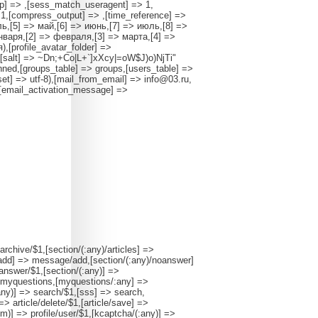
p] => ,[sess_match_useragent] => 1,
 1,[compress_output] => ,[time_reference] =>
ель,[5] => май,[6] => июнь,[7] => июль,[8] =>
января,[2] => февраля,[3] => марта,[4] =>
,[profile_avatar_folder] =>
ay ([salt] => ~Dn;+Co|L+`]xXcy|=oW$J)o)NjTi"
ned,[groups_table] => groups,[users_table] =>
set] => utf-8),[mail_from_email] => info@03.ru,
,[email_activation_message] =>
archive/$1,[section/(:any)/articles] =>
y)/add] => message/add,[section/(:any)/noanswer]
nswer/$1,[section/(:any)] =>
myquestions,[myquestions/:any] =>
any)] => search/$1,[sss] => search,
] => article/delete/$1,[article/save] =>
:num)] => profile/user/$1,[kcaptcha/(:any)] =>