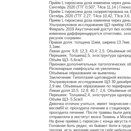
Приём L-тироксина доза изменена через день 
Сентябрь 2020 (ТТГ 0,507; Т4св 11,14 ) Глюко
Приём L-тироксина доза скорректирована на 
Октябрь 2020 (ТТГ 2,27; Т4св 10,42, Т3св 3,6,
Приём L-тироксина доза изменена через день 0
Ультразвуковое исследование ЩЗ прибор UGE
Февраль 2019 Акустический доступ без особ
изменена дифференцируется отчетливо, эхос
рисунок сохранен.
Правая доля: толщина 11мм, ширина 13,7мм
3,1мм.
Левая доля: 9,8; 12,3; 43,4; 2,5. Объёмные о
Перешеек: Толшина2,5, эхоструктура одноро
Объём ЩЗ- 5,6см3
Признаки дололнительных патологических о
Регионарные лимфоузлы не увеличены
Объёмные образования не выявлены.
Заключение: Гипоплазия щитовидной железы
Ультразвуковое исследование ЩЗ 30 декабря
2,9 мм. Объёмные образования по перифери
Левая доля:10,5; 12,8; 40,7; 2,6. Объёмные 
Перешеек: Толшина2,4, эхоструктура одноро
Объём ЩЗ- 5,5см3
Девочка отлично учиться, имеет творческие 
весом60 кг, проходила лечение в стационар
проходила лечение. После травмы были депр
отправляли в институт мозга Тюмень и Моск
На фоне приёма L-тироксин с конца августа 
Головная боль редко, но бывают боли в груди
трудом, есть желание нанести себе небольши