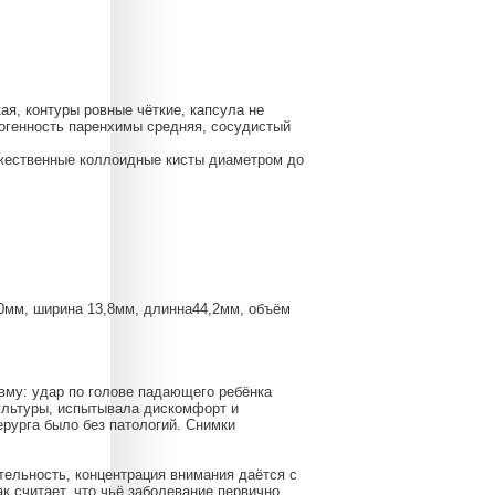
я, контуры ровные чёткие, капсула не
хогенность паренхимы средняя, сосудистый
ожественные коллоидные кисты диаметром до
10мм, ширина 13,8мм, длинна44,2мм, объём
авму: удар по голове падающего ребёнка
культуры, испытывала дискомфорт и
рурга было без патологий. Снимки
ительность, концентрация внимания даётся с
к считает, что чьё заболевание первично