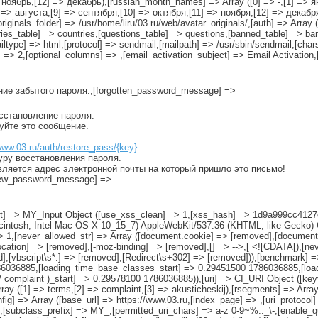
> ноябрь,[12] => декабрь),[russian_month_names] => Array ([0] => -,[1] => 
=> августа,[9] => сентября,[10] => октября,[11] => ноября,[12] => декабря)
_originals_folder] => /usr/home/liru/03.ru/web/avatar_originals/,[auth] => Arr
table] => countries,[questions_table] => questions,[banned_table] => ban
ailtype] => html,[protocol] => sendmail,[mailpath] => /usr/sbin/sendmail,[char
 => 2,[optional_columns] => ,[email_activation_subject] => Email Activation
ение забытого пароля.,[forgotten_password_message] =>
осстановление пароля.
руйте это сообщение.
www.03.ru/auth/restore_pass/{key}
уру восстановления пароля.
вляется адрес электронной почты на который пришло это письмо!
[new_password_message] =>
[input] => MY_Input Object ([use_xss_clean] => 1,[xss_hash] => 1d9a999cc4
acintosh; Intel Mac OS X 10_15_7) AppleWebKit/537.36 (KHTML, like Gecko) 
 1,[never_allowed_str] => Array ([document.cookie] => [removed],[document
cation] => [removed],[-moz-binding] => [removed],[
] => -->,[
<![CDATA[),[neve
ed],[vbscript\s*:] => [removed],[Redirect\s+302] => [removed])),[benchmark]
1786036885,[loading_time_base_classes_start] => 0.29451500 1786036885,[l
 complaint )_start] => 0.29578100 1786036885)),[uri] => CI_URI Object ([keyva
ray ([1] => terms,[2] => complaint,[3] => akusticheskij),[rsegments] => Array
nfig] => Array ([base_url] => https://www.03.ru,[index_page] => ,[uri_protoco
[subclass_prefix] => MY_,[permitted_uri_chars] => a-z 0-9~%.:_\-,[enable_que