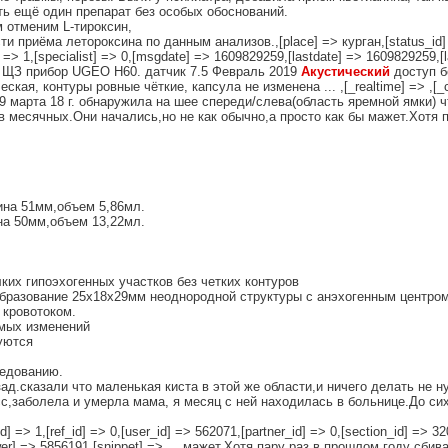
ть ещё один препарат без особых обоснований.
 отменим L-тироксин,
приёма летороксина по данным анализов.,[place] => курган,[status_id] =>
] => 1,[specialist] => 0,[msgdate] => 1609829259,[lastdate] => 1609829259,[la
ие ЩЗ прибор UGEO H60. датчик 7.5 Февраль 2019
Акустический
доступ б
я, контуры ровные чёткие, капсула не изменена ... ,[_realtime] => ,[_cac
е.29 марта 18 г. обнаружила на шее спереди/слева(область яремной ямки)
в месячных.Они начались,но не как обычно,а просто как бы мажет.Хотя 
на 51мм,объем 5,86мл.
а 50мм,объем 13,22мл.
ких гипоэхогенных участков без четких контуров
образование 25х18х29мм неоднородной структуры с анэхогенным центром
кровотоком.
мых изменений
уются
ледованию.
ад.сказали что маленькая киста в этой же области,и ничего делать не н
,заболела и умерла мама, я месяц с ней находилась в больнице.До сих
] => 1,[ref_id] => 0,[user_id] => 562071,[partner_id] => 0,[section_id] => 3
wer] => 5856191,[snippet] => ... мажет.Хотя пару раз в прошлом году сбив