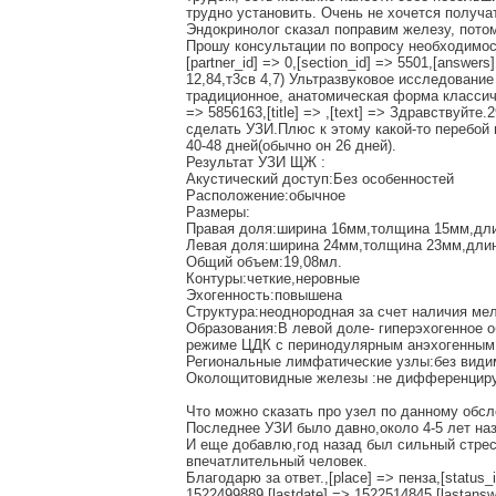
трудно установить. Очень не хочется получа
Эндокринолог сказал поправим железу, потом
Прошу консультации по вопросу необходимости 
[partner_id] => 0,[section_id] => 5501,[answers
12,84,т3св 4,7) Ультразвуковое исследован
традиционное, анатомическая форма классическа
=> 5856163,[title] => ,[text] => Здравствуйт
сделать УЗИ.Плюс к этому какой-то перебой 
40-48 дней(обычно он 26 дней).
Результат УЗИ ЩЖ :
Акустический доступ:Без особенностей
Расположение:обычное
Размеры:
Правая доля:ширина 16мм,толщина 15мм,дли
Левая доля:ширина 24мм,толщина 23мм,длин
Общий объем:19,08мл.
Контуры:четкие,неровные
Эхогенность:повышена
Структура:неоднородная за счет наличия мел
Образования:В левой доле- гиперэхогенное 
режиме ЦДК с перинодулярным анэхогенным 
Региональные лимфатические узлы:без види
Околощитовидные железы :не дифференцир
Что можно сказать про узел по данному обс
Последнее УЗИ было давно,около 4-5 лет наз
И еще добавлю,год назад был сильный стресс
впечатлительный человек.
Благодарю за ответ.,[place] => пенза,[status_id
1522499889,[lastdate] => 1522514845,[lastans