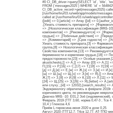
#0 CI_DB_driver->query(SELECT `id`, `title`, `text`
FROM (`messages2025`) WHERE `id` = 5648429 AN
CI_DB_active_record->get(messages2025) called
[/usr/home/liru/03.ru/web/app/models/messages.
called at [/usr/home/liru/03.ru/web/app/controll
([edit] => 0,[article] => Array ([id] => 0,[autho
,[Узнать стоимость препарата] => ,[Фармакол
=> ,[Нозологическая классификация (МКБ-10)
компонентов] => ,[Рекомендуется] => ,[Фарм
грудью] => ,[Побочные действия] => ,[Перед
=> ,[Комментарий] => ,[Срок годности] => ,[Усл
Узнать стоимость препарата,[3] => Фармакол
группа,[8] => Нозологическая классификация
Свойства компонентов,[13] => Рекомендуется
беременности и кормлении грудью,[18] => По
предосторожности,[23] => Особые указания,[24
akusticheskij,[] => А,[] => Array ([0] => А,[1] 
П,[15] => Р,[16] => С,[17] => Т,[18] => У,[19] =
[д] => Д,[е] => Е,[ж] => Ж,[з] => З,[и] => И,[к]
[ш] => Ш,[щ] => Щ,[э] => Э,[я] => Я),[] => Array 
Ж,[7] => З,[8] => И,[9] => К,[10] => Л,[11] => 
[24] => Щ,[25] => Э,[26] => Я),[letter] => А,[a
или слуху.;,[id] => 12032),[search_results] => 
Эндокринологу обратились в феврале 2019г. 
коричневого цвета, по рекомендации невролог
Диагноз МКБ -10: Е01,2 Зоб (эндомический)
Февраль 2019 (ТТГ 3,60, норма 0,47-3 ; Тсв 
10,4 ) Глюкоза 4,6
Приём L-тироксина июня 2020 в дозе 0,25
Август 2020 (ТТГ12,7; Т4св 12,77; АТ-ТПО ме