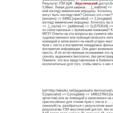
Результат УЗИ ЩЖ :
Акустический
доступ:Б
5,86мл. Левая доля:ширина ... ,[_realtime] => ,
мой взгляд) мимические морщины. Хотелось б
могут быть последствия? Сколько это стоит? Куд
[answers] => 64962,[specialist] => 2,[msgdate
взгляд) мимические морщины. Хотелось бы от
=> ,[_cache] => ,[additional] => 1),[5753518] 
по сопоставленью с бумажными книжками? Как
MP3? Ответы на эти вопросы вы сумеете обн
художественного или публицистического лите
командой и записанного на какой угодно аку
букв с листа и восприятия покадровых филь
восприятия информации. Они дают возможнос
просто. И по естественным основаниям это п
скачать аудиокниги бесплатно, без регистра
Помните, что все представленные в Библиот
исключительно для того, чтобы иметь о них 
[url=http://abookz.net/]аудиокниги бесплатно[/ur
0,[specialist] => 0,[msgdate] => 1486127663,[l
артистом) или их командой и записанного на
приспособлено для чтения букв с листа и ... ,[
пожалуйста, разобраться с результатом анал
результатам УЗИ акустический доступ: без о