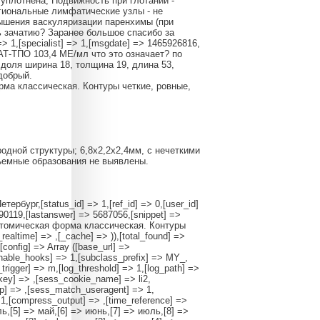
е уплотнена; Подвижность при глотании -
егиональные лимфатические узлы - не
ышения васкуляризации паренхимы (при
ь зачатию? Заранее большое спасибо за
 => 1,[specialist] => 1,[msgdate] => 1465926816,
ь АТ-ТПО 103,4 МЕ/мл что это означает? по
доля ширина 18, толщина 19, длина 53,
 добрый.
ма классическая. Контуры четкие, ровные,
одной структуры; 6,8х2,2х2,4мм, с нечеткими
ъемные образования не выявлены.
бург,[status_id] => 1,[ref_id] => 0,[user_id]
990119,[lastanswer] => 5687056,[snippet] =>
атомическая форма классическая. Контуры
ltime] => ,[_cache] => )),[total_found] =>
([config] => Array ([base_url] =>
[enable_hooks] => 1,[subclass_prefix] => MY_,
n_trigger] => m,[log_threshold] => 1,[log_path] =>
_key] => ,[sess_cookie_name] => li2,
p] => ,[sess_match_useragent] => 1,
 1,[compress_output] => ,[time_reference] =>
ель,[5] => май,[6] => июнь,[7] => июль,[8] =>