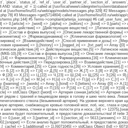
, `place`, `status_id`, `ref_id`, `user_id`, `partner_id`, `section_id`, `answers`
D `status_id` = 1) called at [/usr/local/www/codeigniter/system/database
 at [/usr/home/liru/03.ru/web/app/models/messages.php:329] #2 Messages->
php:78] #3 Messages->get(5714804) called at [/usr/home/liru/03.ru/web/app/c
ers/terms.php:144] #5 Terms->complaint(arterija_sonnaja) #6 call_user_func_ar
r_id] => 0,[article] => ,[word] => ,[alpha] => ,[editors] => ,[kind] => 0,[parts
огическое действие] => ,[Действующее вещество] => ,[Латинское названи
] => ,[Состав и форма выпуска] => ,[Описание лекарственной формы] => 
акокинетика] => ,[Фармакодинамика] => ,[Клиническая фармакология] =>
озировка] => ,[Взаимодействие] => ,[Способ применения и дозы] => ,[Ме
овия хранения] => )),[history] => ),[logged_in] => ,[txt_part] => Array ([0
огическое действие,[4] => Действующее вещество,[5] => Латинское назв
 (МКБ-10),[9] => Состав и форма выпуска,[10] => Описание лекарственно
,[14] => Фармакокинетика,[15] => Фармакодинамика,[16] => Клиническа
бочные действия,[19] => Передозировка,[20] => Взаимодействие,[21] =>
] => Комментарий,[25] => Срок годности,[26] => Условия хранения),[] => 
1] => Б,[2] => В,[3] => Г,[4] => Д,[5] => Е,[6] => Ж,[7] => З,[8] => И,[9] => 
> Ф,[20] => Х,[21] => Ц,[22] => Ч,[23] => Ш,[24] => Щ,[25] => Э,[26] => Я),[]
 => К,[л] => Л,[м] => М,[н] => Н,[о] => О,[п] => П,[р] => Р,[с] => С,[т] => Т
([warning] => ,[words] => Array (),[kind] => 0,[letters] => Array ([0] => А,[1
М,[12] => Н,[13] => О,[14] => П,[15] => Р,[16] => С,[17] => Т,[18] => У,[19]
rticle] => stdClass Object ([word] => Артерия сонная,[article] => Артерия сон
ит рядом с трахеей и пищеводом вверх в голову и шею чело века. Левая
 плечеголовного ствола (безымянной артерии). На уровне верхнего края 
нную артерию, снабжающую кровью головной мозг, лоб, нос, глаза и сре
и человека, стенки и органы полости рта и носа.;,[id] => 12375),[searc
> Если анализ будет положительный, я предоставлю доказательства! И тебе
d] => 0,[user_id] => 3,[partner_id] => 0,[section_id] => 5613,[answers] => 3
71002,[snippet] => Если анализ будет положительный, я предоставлю дока
_cache] => 1,[additional] => 1),[6071045] => stdClass Object ([id] => 607104