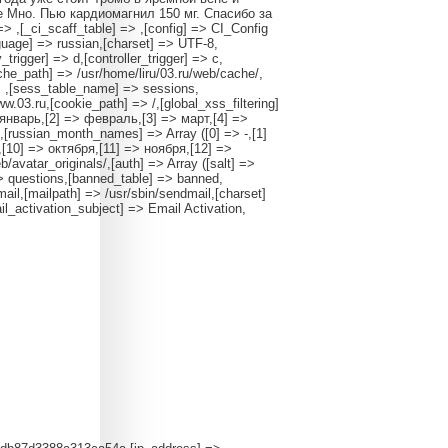
 Мно. Пью кардиомагнил 150 мг. Спасибо за
 => ,[_ci_scaff_table] => ,[config] => CI_Config
nguage] => russian,[charset] => UTF-8,
rigger] => d,[controller_trigger] => c,
ache_path] => /usr/home/liru/03.ru/web/cache/,
> ,[sess_table_name] => sessions,
03.ru,[cookie_path] => /,[global_xss_filtering]
> январь,[2] => февраль,[3] => март,[4] =>
,[russian_month_names] => Array ([0] => -,[1]
[10] => октября,[11] => ноября,[12] =>
b/avatar_originals/,[auth] => Array ([salt] =>
 questions,[banned_table] => banned,
mail,[mailpath] => /usr/sbin/sendmail,[charset]
l_activation_subject] => Email Activation,