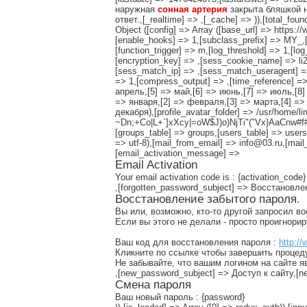
наружная
сонная
артерия
закрыта бляшкой н
ответ.,[_realtime] => ,[_cache] => )),[total_foun
Object ([config] => Array ([base_url] => https:
[enable_hooks] => 1,[subclass_prefix] => MY_,[pe
[function_trigger] => m,[log_threshold] => 1,[lo
[encryption_key] => ,[sess_cookie_name] => li
[sess_match_ip] => ,[sess_match_useragent] => 
=> 1,[compress_output] => ,[time_reference] => 
апрель,[5] => май,[6] => июнь,[7] => июль,[8] 
=> января,[2] => февраля,[3] => марта,[4] => 
декабря),[profile_avatar_folder] => /usr/home/lir
~Dn;+Co|L+`]xXcy|=oW$J)o)NjTi"("Vx}AaCnw#f#S
[groups_table] => groups,[users_table] => users,
=> utf-8),[mail_from_email] => info@03.ru,[mail
[email_activation_message] =>
Email Activation
Your email activation code is : {activation_code}
,[forgotten_password_subject] => Восстановл
Восстановление забытого пароля.
Вы или, возможно, кто-то другой запросил в
Если вы этого не делали - просто проигнори
Ваш код для восстановления пароля :
http://
Кликните по ссылке чтобы завершить процед
Не забывайте, что вашим логином на сайте я
,[new_password_subject] => Доступ к сайту,
Смена пароля
Ваш новый пароль : {password}