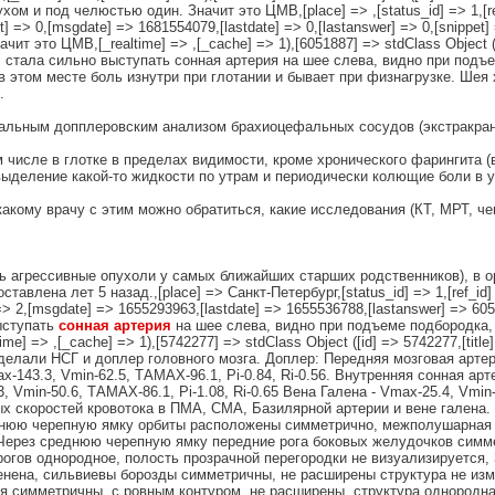
м и под челюстью один. Значит это ЦМВ,[place] => ,[status_id] => 1,[ref_
ist] => 0,[msgdate] => 1681554079,[lastdate] => 0,[lastanswer] => 0,[snipp
 это ЦМВ,[_realtime] => ,[_cache] => 1),[6051887] => stdClass Object ([id
е: стала сильно выступать сонная артерия на шее слева, видно при подъ
в этом месте боль изнутри при глотании и бывает при физнагрузке. Шея 
.
альным допплеровским анализом брахиоцефальных сосудов (экстракран
ом числе в глотке в пределах видимости, кроме хронического фарингита (
выделение какой-то жидкости по утрам и периодически колющие боли в ух
какому врачу с этим можно обратиться, какие исследования (КТ, МРТ, че
нь агрессивные опухоли у самых ближайших старших родственников), в о
лена лет 5 назад.,[place] => Санкт-Петербург,[status_id] => 1,[ref_id] =>
] => 2,[msgdate] => 1655293963,[lastdate] => 1655536788,[lastanswer] => 6
выступать
сонная
артерия
на шее слева, видно при подъеме подбородка,
ime] => ,[_cache] => 1),[5742277] => stdClass Object ([id] => 5742277,[titl
делали НСГ и доплер головного мозга. Доплер: Передняя мозговая артери
ax-143.3, Vmin-62.5, ТАМАХ-96.1, Pi-0.84, Ri-0.56. Внутренняя сонная арт
, Vmin-50.6, ТАМАХ-86.1, Pi-1.08, Ri-0.65 Вена Галена - Vmax-25.4, Vmin-
 скоростей кровотока в ПМА, СМА, Базилярной артерии и вене галена.
еднюю черепную ямку орбиты расположены симметрично, межполушарная 
Через среднюю черепную ямку передние рога боковых желудочков симм
рогов однородное, полость прозрачной перегородки не визуализируется,
менена, сильвиевы борозды симметричны, не расширены структура не из
 симметричны, с ровным контуром, не расширены, структура однородна,