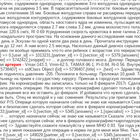
глублен, содержимое однородное, содержимое 3-го желудочка однородно
агна не расширена 3.5 мм. В парасагиттальной плоскости: боковые желу
ым сплетением 16 мм. Боковые желудочки справа не расширены передние
вых желудочков контурируются, содержимое боковых желудочков одноро
аламусов однородна, область хвостового ядра не изменена, пульсация м
зга определяется справа 2.7 мм слева 3.2 мм, длина мозолистого тела
ax 120.6 см/s, RI 0.69 Усредненная скорость кровотока в вене галена 
хноидального пространства. На основании данного исследования нам п
в день и Эскузан по одной капле два раза в день. Прочитала инструкцию
ям до 12 лет. А нам всего 2.5 месяца, Насколько данный диагноз серье
мо ли вообще принимать что-то или ребенок с возрастом это перерасте
d] => 0,[user_id] => 1013231,[partner_id] => 0,[section_id] => 5379,[answers]
wer] => 5742422,[snippet] => ... и доплер головного мозга. Доплер: Перед
вая
артерия
- Vmax-143.3, Vmin-62.5, ТАМАХ-96.1, Pi-0.84, Ri-0.56. Внут
),[5738407] => stdClass Object ([id] => 5738407,[title] => ,[text] => Здрав
чью поднялось давление -205. Положили в больницу. Пролежал 10 дней. 
льницу на прием к сосудистому хирургу. Приехав в городскую поликлини
афию. На коронаграфию мы записались только на 8 февраля 2017г. Сдела
азала делать операцию. На вопрос что коронаграфию сделают только в 
ла решения все же оставить до февраля. И добавила что нужно сделат
ам быть. Отец не молодой и у нас сомнения. Результаты узи прилагаем. 
бо! P/S Операци которую назначали сейчас не знаю как называется.Сказ
е и безопаснее сделать которая сейчас или в феврале коронаграфию+ка
2333,[partner_id] => 0,[section_id] => 5345,[answers] => 1,[specialist] => 1,
 => ... которую назначали сейчас не знаю как называется.Сказали ,что в
нее сделать которая сейчас или в феврале коронаграфию+каротидографию
=> ,[text] => Здравствуйте,скажите пожалуйста у меня МНО 0.93. Три года 
ь ли у меня показания для операции и норма ли для меня мое Мно. Пью к
=> 0,[user_id] => 149029,[partner_id] => 0,[section_id] => 5345,[answers] =>
8238,[snippet] => Здравствуйте,скажите пожалуйста у меня МНО 0.93. Три