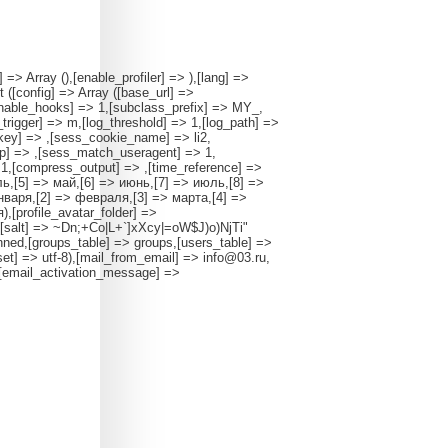
 => Array (),[enable_profiler] => ),[lang] =>
 ([config] => Array ([base_url] =>
[enable_hooks] => 1,[subclass_prefix] => MY_,
n_trigger] => m,[log_threshold] => 1,[log_path] =>
_key] => ,[sess_cookie_name] => li2,
p] => ,[sess_match_useragent] => 1,
 1,[compress_output] => ,[time_reference] =>
ель,[5] => май,[6] => июнь,[7] => июль,[8] =>
января,[2] => февраля,[3] => марта,[4] =>
,[profile_avatar_folder] =>
ay ([salt] => ~Dn;+Co|L+`]xXcy|=oW$J)o)NjTi"
ned,[groups_table] => groups,[users_table] =>
set] => utf-8),[mail_from_email] => info@03.ru,
,[email_activation_message] =>