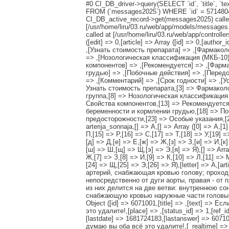
#0 CI_DB_driver->query(SELECT `id`, `title`, `text`
FROM (`messages2025`) WHERE `id` = 5714804 AN
CI_DB_active_record->get(messages2025) called
[/usr/home/liru/03.ru/web/app/models/messages.
called at [/usr/home/liru/03.ru/web/app/controll
([edit] => 0,[article] => Array ([id] => 0,[autho
,[Узнать стоимость препарата] => ,[Фармакол
=> ,[Нозологическая классификация (МКБ-10)
компонентов] => ,[Рекомендуется] => ,[Фарм
грудью] => ,[Побочные действия] => ,[Перед
=> ,[Комментарий] => ,[Срок годности] => ,[Усл
Узнать стоимость препарата,[3] => Фармакол
группа,[8] => Нозологическая классификация
Свойства компонентов,[13] => Рекомендуется
беременности и кормлении грудью,[18] => По
предосторожности,[23] => Особые указания,[24
arterija_sonnaja,[] => А,[] => Array ([0] => А,[
П,[15] => Р,[16] => С,[17] => Т,[18] => У,[19] =
[д] => Д,[е] => Е,[ж] => Ж,[з] => З,[и] => И,[к]
[ш] => Ш,[щ] => Щ,[э] => Э,[я] => Я),[] => Array 
Ж,[7] => З,[8] => И,[9] => К,[10] => Л,[11] => 
[24] => Щ,[25] => Э,[26] => Я),[letter] => А,[a
артерий, снабжающая кровью голову; проход
непосредственно от дуги аорты, правая - от
из них делится на две ветви: внутреннюю со
снабжающую кровью наружные части головы и ше
Object ([id] => 6071001,[title] => ,[text] =
это удалите!,[place] => ,[status_id] => 1,[ref_i
[lastdate] => 1681724183,[lastanswer] => 60
думаю вы оба всё это удалите!,[_realtime] => ,[