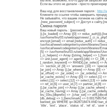
Вы или, возможно, кто-то другой запросил в
Если вы этого не делали - просто проигнори
Ваш код для восстановления пароля :
http://
Кликните по ссылке чтобы завершить процед
Не забывайте, что вашим логином на сайте я
,[new_password_subject] => Доступ к сайту,
Смена пароля
Ваш новый пароль : {password}
)),[is_loaded] => Array ([0] => redux_auth)))),
/usr/home/liru/03.ru/web/app/views/,[_ci_is_php
encrypt,[email] => email,[redux_auth] => redux_a
/usr/local/www/codeigniter/system/libraries/Sess
/usr/local/www/codeigniter/system/libraries/Emai
[5] => /usr/home/liru/03.ru/web/app/libraries/U
[_ci_helpers] => Array ([string_helper] => 1,[for
=> unit,[user_agent] => agent)),[db] => CI_DB_
[_random_keyword] => RAND(),[ar_select] => Array (
=> `section_id`,[9] => `answers`,[10] => `special
[ar_join] => Array (),[ar_where] => Array ([0] => 
[ar_offset] => ,[ar_order] => ,[ar_orderby] => Arr
[ar_cache_exists] => Array ([0] => select,[1] => 
select,[11] => select,[12] => select,[13] => sele
=> ref_id,[6] => user_id,[7] => partner_id,[8] =
(),[ar_cache_join] => Array (),[ar_cache_where] 
[ar_cache_having] => Array (),[ar_cache_orderby
liru_03ru,[dbprefix] => ,[char_set] => utf8,[dbco
[db_debug] => 1,[benchmark] => 0.00175857543
banned_ips WHERE ip=3628718474 AND ban_date>1
`title`, `text`, `place`, `status_id`, `ref_id`, `