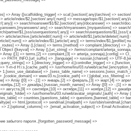
es] => Array ([scaffolding_trigger] => scaf,[section/(:any)/archive] => section/
)] => article/index/$2,[section/:any/(:num)] => message/topic/$1,[section/(:an
/(:any)] => search/noanswer/$1/$2,[section/(:any)/docanswer] => search/doca
yanswers,[myanswers/:any] => search/myanswers,[myquestions] => search/
ch/partner/$1,[sss/userquestions/(:any)] => search/userquestions/$1,[sss/(:
 => article/archive,[article/edit/(:num)] => article/edit/$1,[article/delete/(:num)
article/(:num)] => article/index/$1,[article/(:any)] => terms/index/$1,[profile/(
_routes] => Array (),[class] => terms,[method] => complaint,[directory] => ,[ur
I Object ([keyval] => Array (),[uri_string] => /terms/complaint/arterija_sonnaj
> Array ([1] => terms,[2] => complaint,[3] => arterija_sonnaja),[config] => CI
ol] => PATH_INFO,[url_suffix] => ,[language] => russian,[charset] => UTF-8,
uery_strings] => 1,[directory_trigger] => d,[controller_trigger] => c,[functio
] => Y-m-d H:i:s,[cache_path] => /usr/home/liru/03.ru/web/cache/,[encryption
=> 1,[sess_use_database] => ,[sess_table_name] => sessions,[sess_match_i
> ,[cookie_domain] => www.03.ru,[cookie_path] => /,[global_xss_filtering] =>
one] => Array ([0] => -,[1] => январь,[2] => февраль,[3] => март,[4] => апр
> ноябрь,[12] => декабрь),[russian_month_names] => Array ([0] => -,[1] => 
=> августа,[9] => сентября,[10] => октября,[11] => ноября,[12] => декабря)
_originals_folder] => /usr/home/liru/03.ru/web/avatar_originals/,[auth] => Arr
table] => countries,[questions_table] => questions,[banned_table] => ban
ailtype] => html,[protocol] => sendmail,[mailpath] => /usr/sbin/sendmail,[char
 => 2,[optional_columns] => ,[email_activation_subject] => Email Activation
ение забытого пароля.,[forgotten_password_message] =>