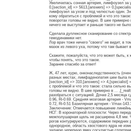
Увеличилась сонная артерия, лимфоузел за ухо
0,[section_id] => 5613,[answers] => 0,[special
лимфоузел за ухом и под челюстью один. Значит
кому обратиться с проблемой и что это тако
поворотах головы не видно. В шее примерно 
ничего не выступает и раньше такого не было
Сделала дуплексное сканирование со спектр
гемодинамики нет.
Лор врач тоже ничего "своего" не видит, в т
мазок из левого уха, потому что там бывает 
Скажите, пожалуйста, что это может быть, к 
чтобы понять, что это такое.
Заранее спасибо за ответ!
Ж, 47 лет, курю, онконаследственность (оче
разных местах, лимфаденопатия шеи была постав
[section_id] => 310,[answers] => 4,[specialist
с проблемой и что это такое: стала сильно 
головы не видно. В шее примерно в ... ,[_realt
разобраться с ситуацией. Дочке 2,5 месяца с
0.96, Ri-0.69. Средняя мозговая артерия - Vm
0.72, Ri-0.51 Базилярная артерия - Vmax-143.3
Заключение: Отмечается повышение линейных
НСГ: В коронаторной плоскости: Через пер
межполушарная щель не расширена 4,8 мм. 
рогов контурируются, содержимое передних 
однородное, область хвостового ядра не из
заднюю черепную ямку сосудистые сплетения