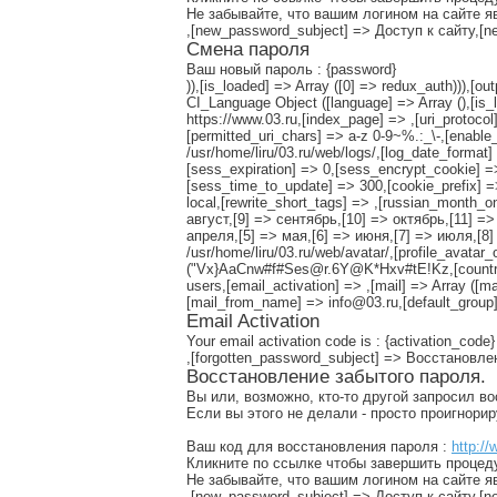
Не забывайте, что вашим логином на сайте я
,[new_password_subject] => Доступ к сайту,
Смена пароля
Ваш новый пароль : {password}
)),[is_loaded] => Array ([0] => redux_auth))),[ou
CI_Language Object ([language] => Array (),[is_l
https://www.03.ru,[index_page] => ,[uri_protoc
[permitted_uri_chars] => a-z 0-9~%.:_\-,[enable_q
/usr/home/liru/03.ru/web/logs/,[log_date_format
[sess_expiration] => 0,[sess_encrypt_cookie] 
[sess_time_to_update] => 300,[cookie_prefix] =
local,[rewrite_short_tags] => ,[russian_month_
август,[9] => сентябрь,[10] => октябрь,[11] =
апреля,[5] => мая,[6] => июня,[7] => июля,[8] 
/usr/home/liru/03.ru/web/avatar/,[profile_avatar
("Vx}AaCnw#f#Ses@r.6Y@K*Hxv#tE!Kz,[countries_
users,[email_activation] => ,[mail] => Array ([m
[mail_from_name] => info@03.ru,[default_group]
Email Activation
Your email activation code is : {activation_code}
,[forgotten_password_subject] => Восстановл
Восстановление забытого пароля.
Вы или, возможно, кто-то другой запросил в
Если вы этого не делали - просто проигнори
Ваш код для восстановления пароля :
http://
Кликните по ссылке чтобы завершить процед
Не забывайте, что вашим логином на сайте я
,[new_password_subject] => Доступ к сайту,