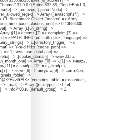
452db87d3388a313ca54a,[ip_address] =>
Chrome/131.0.0.0 Safari/537.36; ClaudeBot/1.0;
.write] => [removed],[.parentNode] =>
r_allowed_regex] => Array ([javascript\s*:] =>
 => CI_Benchmark Object ([marker] => Array
oading_time_base_classes_end] => 0.13883000
l] => Array (),[uri_string] =>
Array ([1] => terms,[2] => complaint,[3] =>
ocol] => PATH_INFO,[url_suffix] => ,[language] =>
ry_strings] => 1,[directory_trigger] => d,
ormat] => Y-m-d H:i:s,[cache_path] =>
ie] => 1,[sess_use_database] => ,
efix] => ,[cookie_domain] => www.03.ru,
ian_month_one] => Array ([0] => -,[1] => январь,
рь,[11] => ноябрь,[12] => декабрь),
,[7] => июля,[8] => августа,[9] => сентября,
iginals_folder] =>
6Y@K*Hxv#tE!Kz,[countries_table] => countries,
> ,[mail] => Array ([mailtype] => html,
] => info@03.ru,[default_group] => 2,