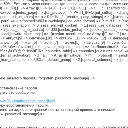
а 80%. Есть ли у меня показания для операции и норма ли для меня мое
d] => 150),[] => Array ([0] => 1426),[] => 10,[] => 1,[] => t_,[_ci_scaffolding]
//www.03.ru,[index_page] => ,[uri_protocol] => PATH_INFO,[url_suffix] => ,[la
rmitted_uri_chars] => a-z 0-9~%.:_\-,[enable_query_strings] => 1,[directory_t
g_path] => /usr/home/liru/03.ru/web/logs/,[log_date_format] => Y-m-d H:i:s,[c
2,[sess_expiration] => 0,[sess_encrypt_cookie] => 1,[sess_use_database] =
1,[sess_time_to_update] => 300,[cookie_prefix] => ,[cookie_domain] => www.
local,[rewrite_short_tags] => ,[russian_month_one] => Array ([0] => -,[1] =
=> август,[9] => сентябрь,[10] => октябрь,[11] => ноябрь,[12] => декабрь)
апреля,[5] => мая,[6] => июня,[7] => июля,[8] => августа,[9] => сентября,
u/03.ru/web/avatar/,[profile_avatar_originals_folder] => /usr/home/liru/03.ru/we
es@r.6Y@K*Hxv#tE!Kz,[countries_table] => countries,[questions_table] =>
[email_activation] => ,[mail] => Array ([mailtype] => html,[protocol] => send
_from_name] => info@03.ru,[default_group] => 2,[optional_columns] => ,[emai
ение забытого пароля.,[forgotten_password_message] =>
осстановление пароля.
руйте это сообщение.
www.03.ru/auth/restore_pass/{key}
уру восстановления пароля.
вляется адрес электронной почты на который пришло это письмо!
[new_password_message] =>