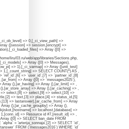
[_ci_ob_level] => 0,[_ci_view_path] =>
Array ([session] => session,[encrypt] =>
ion),[_ci_loaded_files] => Array ([0] =>
/home/liru/03.ru/web/app/libraries/Sections.php,
),[_ci_models] => Array ([0] => Messages),
how_pi] => 1),[_ci_varmap] => Array ([unit_test]
] => 1,[_count_string] => SELECT COUNT(*) AS ,
 `ref_id`,[6] => `user_id`,[7] => `partner_id`,[8]
=> ,[ar_from] => Array ([0] => `messages2025`),
 Array (),[ar_having] => Array (),[ar_limit] => ,
 (),[ar_store_array] => Array (),[ar_caching] => ,
 => select,[8] => select,[9] => select,[10] =>
le,[2] => text,[3] => place,[4] => status_id,[5]
te,[13] => lastanswer),[ar_cache_from] => Array
 Array (),[ar_cache_groupby] => Array (),
ekjiskot,[hostname] => localhost,[database] =>
> 1,[conn_id] => Resource id #7,[result_id] => ,
=> Array ([0] => SELECT ban_date FROM
pha` = 'arterija_sonnaja',[2] => SELECT `id`,
te`, `lastanswer` FROM (`messages2016`) WHERE `id`