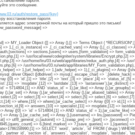
осстановление пароля.
руйте это сообщение.
www.03.ru/auth/restore_pass/{key}
уру восстановления пароля.
вляется адрес электронной почты на который пришло это письмо!
[new_password_message] =>
[load] => MY_Loader Object ([] => Array (),[] => Terms Object ( *RECURSION*,
5] => 1,[_ci_is_instance] => ,[_ci_cached_vars] => Array (),[_ci_classes] => 
uth,[sections] => sections,[users] => users,[form_validation] => form_validat
ion.php,[1] => /usr/local/www/codeigniter/system/libraries/Encrypt.php,[2] =>
l.php,[3] => /usr/home/liru/03.ru/web/app/libraries/redux_auth.php,[4] => /usr
sers.php,[6] => /usr/home/liru/03.ru/web/app/libraries/MY_Form_validation.php
m_helper] => 1,[url_helper] => 1,[adv_helper] => 1),[_ci_plugins] => Array ([s
mysql_driver Object ([dbdriver] => mysql,[_escape_char] => `,[delete_hack
[0] => `id`,[1] => `title`,[2] => `text`,[3] => `place`,[4] => `status_id`,[5] =>
ist`,[11] => `msgdate`,[12] => `lastdate`,[13] => `lastanswer`),[ar_distinct] 
`id` = 5714804,[1] => AND `status_id` = 1),[ar_like] => Array (),[ar_groupby] =>
ay (),[ar_set] => Array (),[ar_wherein] => Array (),[ar_aliased_tables] => Array
select,[2] => select,[3] => select,[4] => select,[5] => select,[6] => select,[7]
ct,[14] => where,[15] => where),[ar_cache_select] => Array ([0] => id,[1] => tit
> section_id,[9] => answers,[10] => specialist,[11] => msgdate,[12] => lastda
=> Array ([0] => `id` = 5714804,[1] => AND `status_id` = 1),[ar_cache_like] =>
] => Array (),[ar_cache_set] => Array (),[username] => liru,[password] => Pi
llat] => utf8_general_ci,[autoinit] => 1,[swap_pre] => ,[port] => ,[pconnect] =
945,[query_count] => 6,[bind_marker] => ?,[save_queries] => 1,[queries] 
786158990,[1] => SELECT `word`, `article`, `id` FROM (`drugs`) WHERE `al
user_id`, `partner_id`, `section_id`, `answers`, `specialist`, `msgdate`, `lastda