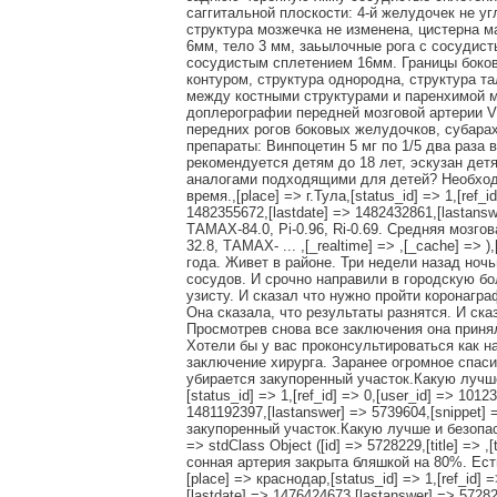
саггитальной плоскости: 4-й желудочек не у
структура мозжечка не изменена, цистерна м
6мм, тело 3 мм, заьылочные рога с сосудист
сосудистым сплетением 16мм. Границы боко
контуром, структура однородна, структура т
между костными структурами и паренхимой мо
доплерографии передней мозговой артерии Vm
передних рогов боковых желудочков, субара
препараты: Винпоцетин 5 мг по 1/5 два раза 
рекомендуется детям до 18 лет, эскузан дет
аналогами подходящими для детей? Необходи
время.,[place] => г.Тула,[status_id] => 1,[ref_i
1482355672,[lastdate] => 1482432861,[lastans
ТАМАХ-84.0, Pi-0.96, Ri-0.69. Средняя мозго
32.8, ТАМАХ- ... ,[_realtime] => ,[_cache] => 
года. Живет в районе. Три недели назад но
сосудов. И срочно направили в городскую бо
узисту. И сказал что нужно пройти коронагр
Она сказала, что результаты разнятся. И ск
Просмотрев снова все заключения она приня
Хотели бы у вас проконсультироваться как н
заключение хирурга. Заранее огромное спаси
убирается закупоренный участок.Какую лучш
[status_id] => 1,[ref_id] => 0,[user_id] => 101
1481192397,[lastanswer] => 5739604,[snippet]
закупоренный участок.Какую лучше и безопас
=> stdClass Object ([id] => 5728229,[title] 
сонная артерия закрыта бляшкой на 80%. Ест
[place] => краснодар,[status_id] => 1,[ref_id] 
[lastdate] => 1476424673,[lastanswer] => 572