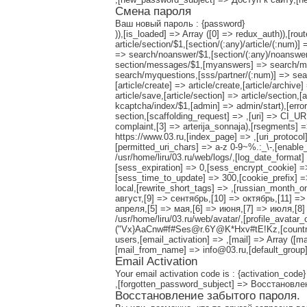
Смена пароля
Ваш новый пароль : {password}
)),[is_loaded] => Array ([0] => redux_auth)),[rout
article/section/$1,[section/(:any)/article/(:num
=> search/noanswer/$1,[section/(:any)/noanswer
section/messages/$1,[myanswers] => search/m
search/myquestions,[sss/partner/(:num)] => sear
[article/create] => article/create,[article/archive]
article/save,[article/section] => article/section,[
kcaptcha/index/$1,[admin] => admin/start),[error
section,[scaffolding_request] => ,[uri] => CI_UR
complaint,[3] => arterija_sonnaja),[rsegments] =
https://www.03.ru,[index_page] => ,[uri_protoc
[permitted_uri_chars] => a-z 0-9~%.:_\-,[enable_q
/usr/home/liru/03.ru/web/logs/,[log_date_format
[sess_expiration] => 0,[sess_encrypt_cookie] 
[sess_time_to_update] => 300,[cookie_prefix] =
local,[rewrite_short_tags] => ,[russian_month_
август,[9] => сентябрь,[10] => октябрь,[11] =
апреля,[5] => мая,[6] => июня,[7] => июля,[8] 
/usr/home/liru/03.ru/web/avatar/,[profile_avatar
("Vx}AaCnw#f#Ses@r.6Y@K*Hxv#tE!Kz,[countries_
users,[email_activation] => ,[mail] => Array ([m
[mail_from_name] => info@03.ru,[default_group]
Email Activation
Your email activation code is : {activation_code}
,[forgotten_password_subject] => Восстановл
Восстановление забытого пароля.