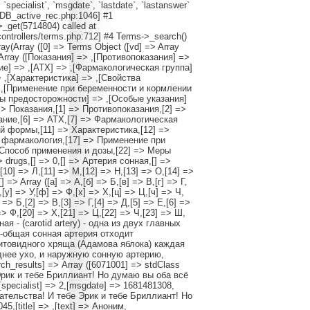
, `specialist`, `msgdate`, `lastdate`, `lastanswer`
/DB_active_rec.php:1046] #1
_get(5714804) called at
ontrollers/terms.php:712] #4 Terms->_search()
ray(Array ([0] => Terms Object ([vd] => Array
] => Array ([Показания] => ,[Противопоказания] =>
е] => ,[АТХ] => ,[Фармакологическая группа]
,[Характеристика] => ,[Свойства
 ,[Применение при беременности и кормлении
ры предосторожности] => ,[Особые указания]
] => Показания,[1] => Противопоказания,[2] =>
ание,[6] => АТХ,[7] => Фармакологическая
й формы,[11] => Характеристика,[12] =>
я фармакология,[17] => Применение при
 Способ применения и дозы,[22] => Меры
drugs,[] => 0,[] => Артерия сонная,[] =>
К,[10] => Л,[11] => М,[12] => Н,[13] => О,[14] =>
 => Array ([а] => А,[б] => Б,[в] => В,[г] => Г,
,[у] => У,[ф] => Ф,[х] => Х,[ц] => Ц,[ч] => Ч,
] => Б,[2] => В,[3] => Г,[4] => Д,[5] => Е,[6] =>
 => Ф,[20] => Х,[21] => Ц,[22] => Ч,[23] => Ш,
ная - (carotid artery) - одна из двух главных
-общая сонная артерия отходит
щитовидного хряща (Адамова яблока) каждая
днее ухо, и наружную сонную артерию,
h_results] => Array ([6071001] => stdClass
 Эрик и тебе Бриллиант! Но думаю вы оба всё
2,[specialist] => 2,[msgdate] => 1681481308,
зательства! И тебе Эрик и тебе Бриллиант! Но
5,[title] => ,[text] => Аноним,