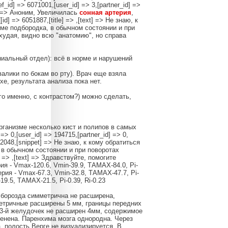
id] => 6071001,[user_id] => 3,[partner_id] =>
et] => Аноним, Увеличилась
сонная
артерия
,
] => 6051887,[title] => ,[text] => Не знаю, к
еме подбородка, в обычном состоянии и при
худая, видно всю "анатомию", но справа
иальный отдел): всё в норме и нарушений
валики по бокам во рту). Врач еще взяла
е, результата анализа пока нет.
го именно, с контрастом?) можно сделать,
рганизме несколько кист и полипов в самых
 0,[user_id] => 194715,[partner_id] => 0,
052048,[snippet] => Не знаю, к кому обратиться
 в обычном состоянии и при поворотах
e] => ,[text] => Здравствуйте, помогите
я - Vmax-120.6, Vmin-39.9, ТАМАХ-84.0, Pi-
ерия - Vmax-67.3, Vmin-32.8, ТАМАХ-47.7, Pi-
19.5, ТАМАХ-21.5, Pi-0.39, Ri-0.23
борозда симметрична не расширена,
етричные расширены 5 мм, границы передних
 3-й желудочек не расширен 4мм, содержимое
менена. Паренхима мозга однородна. Через
 полость Верге не визуализируется. В