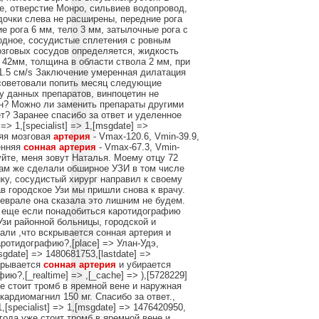
е, отверстие Монро, сильвиев водопровод,
дочки слева не расширены, передние рога
 рога 6 мм, тело 3 мм, затылочные рога с
дное, сосудистые сплетения с ровным
озговых сосудов определяется, жидкость
 42мм, толщина в области ствола 2 мм, при
21.5 см/s Заключение умеренная дилатация
осоветовали попить месяц следующие
 у данных препаратов, винпоцетин не
зен? Можно ли заменить препараты другими
т? Заранее спасибо за ответ и уделенное
 => 1,[specialist] => 1,[msgdate] =>
няя мозговая
артерия
- Vmax-120.6, Vmin-39.9,
ренняя
сонная
артерия
- Vmax-67.3, Vmin-
ствуйте, меня зовут Наталья. Моему отцу 72
Там же сделали обширное УЗИ в том числе
ку, сосудистый хирург направил к своему
в городское Узи мы пришли снова к врачу.
феврале она сказала это лишним не будем.
ь еще если понадобиться каротидографию
Узи районной больницы, городской и
али ,что вскрывается сонная артерия и
ротидографию?,[place] => Улан-Удэ,
[msgdate] => 1480681753,[lastdate] =>
скрывается
сонная
артерия
и убирается
?,[_realtime] => ,[_cache] => ),[5728229]
уже стоит тромб в яремной вене и наружная
ардиомагнил 150 мг. Спасибо за ответ.,
 1,[specialist] => 1,[msgdate] => 1476420950,
 года уже стоит тромб в яремной вене и