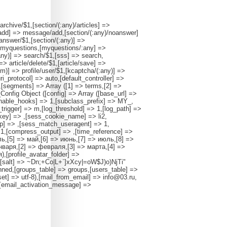
archive/$1,[section/(:any)/articles] =>
y)/add] => message/add,[section/(:any)/noanswer]
nswer/$1,[section/(:any)] =>
myquestions,[myquestions/:any] =>
any)] => search/$1,[sss] => search,
] => article/delete/$1,[article/save] =>
:num)] => profile/user/$1,[kcaptcha/(:any)] =>
i_protocol] => auto,[default_controller] =>
a,[segments] => Array ([1] => terms,[2] =>
_Config Object ([config] => Array ([base_url] =>
[enable_hooks] => 1,[subclass_prefix] => MY_,
n_trigger] => m,[log_threshold] => 1,[log_path] =>
_key] => ,[sess_cookie_name] => li2,
p] => ,[sess_match_useragent] => 1,
 1,[compress_output] => ,[time_reference] =>
ель,[5] => май,[6] => июнь,[7] => июль,[8] =>
января,[2] => февраля,[3] => марта,[4] =>
,[profile_avatar_folder] =>
ay ([salt] => ~Dn;+Co|L+`]xXcy|=oW$J)o)NjTi"
ned,[groups_table] => groups,[users_table] =>
set] => utf-8),[mail_from_email] => info@03.ru,
,[email_activation_message] =>