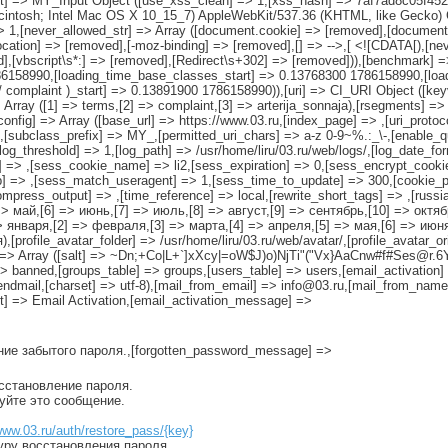
input] => MY_Input Object ([use_xss_clean] => 1,[xss_hash] => 7af7ad8c05f
acintosh; Intel Mac OS X 10_15_7) AppleWebKit/537.36 (KHTML, like Gecko) 
 1,[never_allowed_str] => Array ([document.cookie] => [removed],[document
cation] => [removed],[-moz-binding] => [removed],[
] => -->,[
<![CDATA[),[neve
ed],[vbscript\s*:] => [removed],[Redirect\s+302] => [removed])),[benchmark]
1786158990,[loading_time_base_classes_start] => 0.13768300 1786158990,[l
 complaint )_start] => 0.13891900 1786158990)),[uri] => CI_URI Object ([keyva
Array ([1] => terms,[2] => complaint,[3] => arterija_sonnaja),[rsegments] => 
[config] => Array ([base_url] => https://www.03.ru,[index_page] => ,[uri_prot
[subclass_prefix] => MY_,[permitted_uri_chars] => a-z 0-9~%.:_\-,[enable_que
m,[log_threshold] => 1,[log_path] => /usr/home/liru/03.ru/web/logs/,[log_date_f
y] => ,[sess_cookie_name] => li2,[sess_expiration] => 0,[sess_encrypt_cook
 => ,[sess_match_useragent] => 1,[sess_time_to_update] => 300,[cookie_pr
compress_output] => ,[time_reference] => local,[rewrite_short_tags] => ,[russ
=> май,[6] => июнь,[7] => июль,[8] => август,[9] => сентябрь,[10] => октяб
=> января,[2] => февраля,[3] => марта,[4] => апреля,[5] => мая,[6] => июня
[profile_avatar_folder] => /usr/home/liru/03.ru/web/avatar/,[profile_avatar_or
th] => Array ([salt] => ~Dn;+Co|L+`]xXcy|=oW$J)o)NjTi"("Vx}AaCnw#f#Ses@r.
> banned,[groups_table] => groups,[users_table] => users,[email_activation] =
sendmail,[charset] => utf-8),[mail_from_email] => info@03.ru,[mail_from_name
ct] => Email Activation,[email_activation_message] =>
ение забытого пароля.,[forgotten_password_message] =>
осстановление пароля.
руйте это сообщение.
www.03.ru/auth/restore_pass/{key}
уру восстановления пароля.