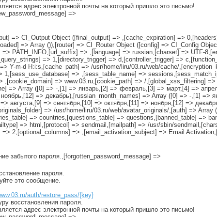
вляется адрес электронной почты на который пришло это письмо!
[new_password_message] =>
tput] => CI_Output Object ([final_output] => ,[cache_expiration] => 0,[headers]
oaded] => Array ()),[router] => CI_Router Object ([config] => CI_Config Object
ol] => PATH_INFO,[url_suffix] => ,[language] => russian,[charset] => UTF-8,
uery_strings] => 1,[directory_trigger] => d,[controller_trigger] => c,[functio
] => Y-m-d H:i:s,[cache_path] => /usr/home/liru/03.ru/web/cache/,[encryption
=> 1,[sess_use_database] => ,[sess_table_name] => sessions,[sess_match_i
> ,[cookie_domain] => www.03.ru,[cookie_path] => /,[global_xss_filtering] =>
one] => Array ([0] => -,[1] => январь,[2] => февраль,[3] => март,[4] => апр
> ноябрь,[12] => декабрь),[russian_month_names] => Array ([0] => -,[1] => 
=> августа,[9] => сентября,[10] => октября,[11] => ноября,[12] => декабря)
_originals_folder] => /usr/home/liru/03.ru/web/avatar_originals/,[auth] => Arr
table] => countries,[questions_table] => questions,[banned_table] => ban
ailtype] => html,[protocol] => sendmail,[mailpath] => /usr/sbin/sendmail,[char
 => 2,[optional_columns] => ,[email_activation_subject] => Email Activation
ение забытого пароля.,[forgotten_password_message] =>
осстановление пароля.
руйте это сообщение.
www.03.ru/auth/restore_pass/{key}
уру восстановления пароля.
вляется адрес электронной почты на который пришло это письмо!
[new_password_message] =>