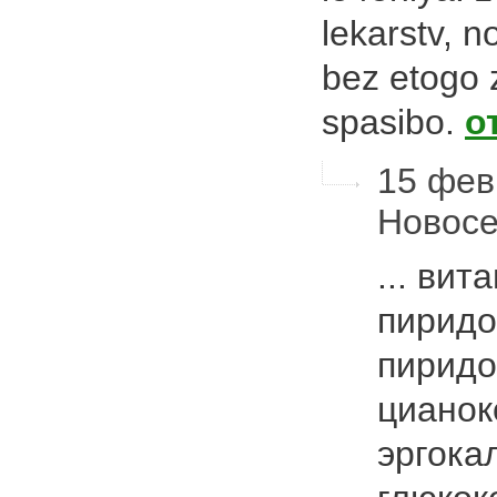
lekarstv, n
bez etogo 
spasibo.
о
15 февр
Новос
... вит
пиридо
пиридо
цианок
эргока