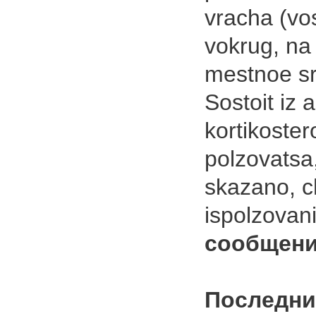
vracha (vos
vokrug, na 
mestnoe sr
Sostoit iz a
kortikoster
polzovatsa,
skazano, 
ispolzova
сообщени
Последни