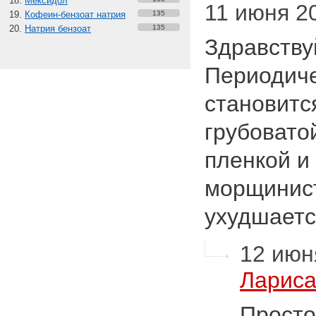
Мексидол
11 июня 20
Кофеин-бензоат натрия
135
Натрия бензоат
135
Здравству
Периодиче
становитс
грубоватой
пленкой и
морщинист
ухудшает
12 июня
Лариса
Просто