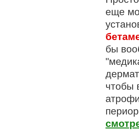
еще мо
устано
бетам
бы воо
"медик
дермат
чтобы 
атрофи
периор
смотр