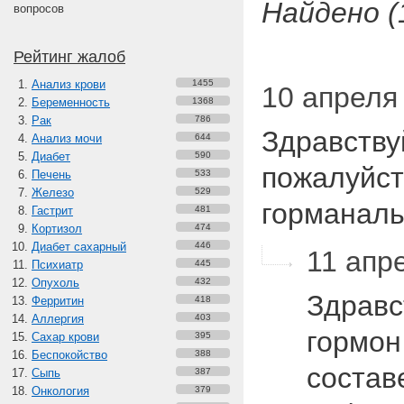
Найдено (
вопросов
Рейтинг жалоб
Анализ крови
1455
10 апреля 
Беременность
1368
Рак
786
Здравству
Анализ мочи
644
Диабет
590
пожалуйст
Печень
533
Железо
529
горманал
Гастрит
481
Кортизол
474
Диабет сахарный
446
11 апре
Психиатр
445
Опухоль
432
Здравс
Ферритин
418
Аллергия
403
гормо
Сахар крови
395
Беспокойство
388
состав
Сыпь
387
Онкология
379