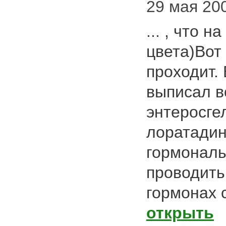
29 мая 200
... , что 
цвета)Вот 
проходит.
выписал в
энтеросге
лоратадин
гормональ
проводить 
гормонах с
открыть