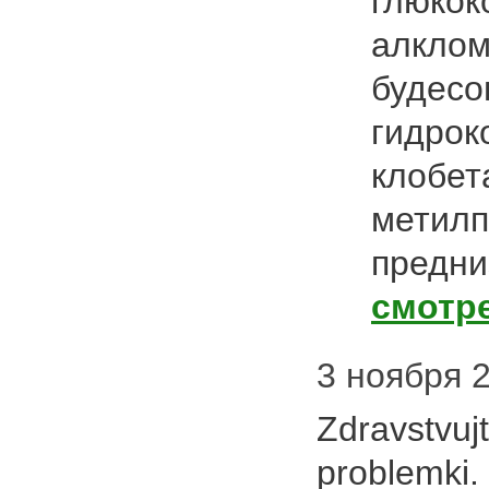
глюкок
алклом
будесо
гидрок
клобет
метилп
предни
смотр
3 ноября 2
Zdravstvujt
problemki.