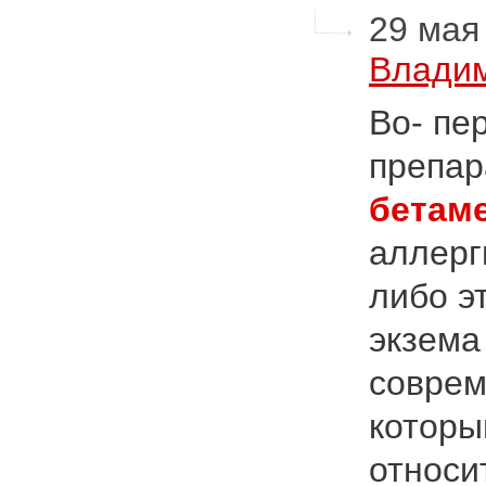
29 мая 
Влади
Во- пе
препар
бетам
аллерги
либо эт
экзема 
соврем
котор
относи