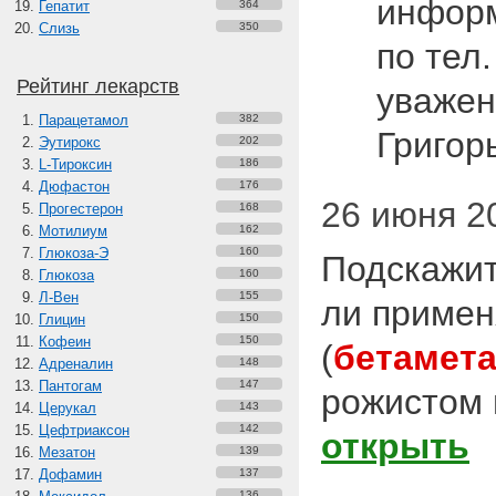
информ
Гепатит
364
Слизь
350
по тел.
Рейтинг лекарств
уважен
Парацетамол
382
Григор
Эутирокс
202
L-Тироксин
186
Дюфастон
176
26 июня 20
Прогестерон
168
Мотилиум
162
Глюкоза-Э
160
Подскажит
Глюкоза
160
Л-Вен
155
ли примен
Глицин
150
Кофеин
150
(
бетамета
Адреналин
148
Пантогам
147
рожистом 
Церукал
143
Цефтриаксон
142
открыть
Мезатон
139
Дофамин
137
136