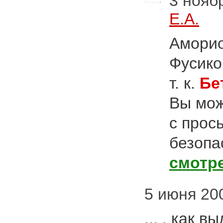
3 ноябр
Е.А.
Аморио
Фусико
т. к.
Бе
Вы мож
с прос
безопа
смотр
5 июня 200
... , как 