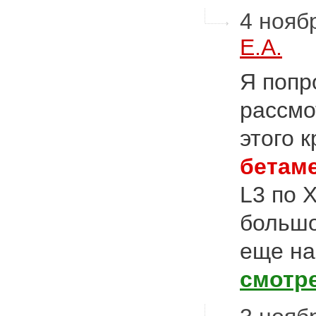
4 ноябр
Е.А.
Я попр
рассмо
этого 
бетам
L3 по Х
большо
еще на
смотр