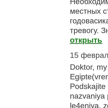
Необходи
местных с
годовасик
тревогу. З
открыть
15 февраля 
Doktor, my
Egipte(vre
Podskajit
nazvaniya 
le4eniya. 