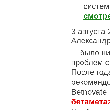
систем
смотр
3 августа 2
Александ
... было н
проблем с
После год
рекомендо
Betnovate 
бетамета